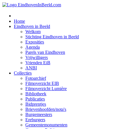
Home
Eindhoven in Beeld
Welkom
Stichting Eindhoven in Beeld
Exposities
Agenda
Parels van Eindhoven
Vrijwilligers
Vrienden EiB
ANBI
Collecties
Fotoarchief
Filmoverzicht EIB
Filmoverzicht Lumière
Bibliotheek
Publicaties
Bidprentjes
Brievenhoofden/nota's
Burgemeesters
Ereburgers
Gemeentemonumenten