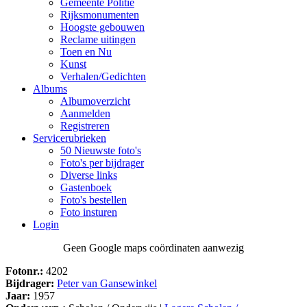
Gemeente Politie
Rijksmonumenten
Hoogste gebouwen
Reclame uitingen
Toen en Nu
Kunst
Verhalen/Gedichten
Albums
Albumoverzicht
Aanmelden
Registreren
Servicerubrieken
50 Nieuwste foto's
Foto's per bijdrager
Diverse links
Gastenboek
Foto's bestellen
Foto insturen
Login
Geen Google maps coördinaten aanwezig
Fotonr.:
4202
Bijdrager:
Peter van Gansewinkel
Jaar:
1957