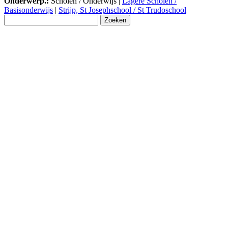
Onderwerp.:
Scholen / Onderwijs |
Lagere Scholen /
Basisonderwijs
|
Strijp, St Josephschool / St Trudoschool