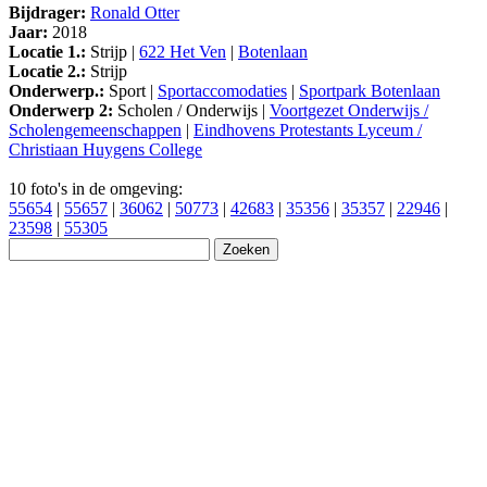
Bijdrager:
Ronald Otter
Jaar:
2018
Locatie 1.:
Strijp |
622 Het Ven
|
Botenlaan
Locatie 2.:
Strijp
Onderwerp.:
Sport |
Sportaccomodaties
|
Sportpark Botenlaan
Onderwerp 2:
Scholen / Onderwijs |
Voortgezet Onderwijs /
Scholengemeenschappen
|
Eindhovens Protestants Lyceum /
Christiaan Huygens College
10 foto's in de omgeving:
55654
|
55657
|
36062
|
50773
|
42683
|
35356
|
35357
|
22946
|
23598
|
55305