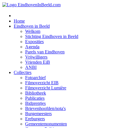
Home
Eindhoven in Beeld
Welkom
Stichting Eindhoven in Beeld
Exposities
Agenda
Parels van Eindhoven
Vrijwilligers
Vrienden EiB
ANBI
Collecties
Fotoarchief
Filmoverzicht EIB
Filmoverzicht Lumière
Bibliotheek
Publicaties
Bidprentjes
Brievenhoofden/nota's
Burgemeesters
Ereburgers
Gemeentemonumenten