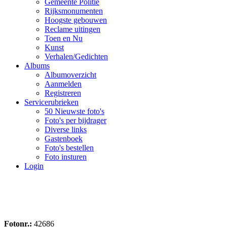
Gemeente Politie
Rijksmonumenten
Hoogste gebouwen
Reclame uitingen
Toen en Nu
Kunst
Verhalen/Gedichten
Albums
Albumoverzicht
Aanmelden
Registreren
Servicerubrieken
50 Nieuwste foto's
Foto's per bijdrager
Diverse links
Gastenboek
Foto's bestellen
Foto insturen
Login
Fotonr.:
42686