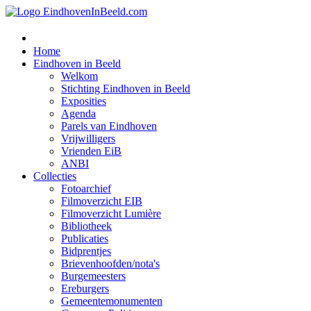
Home
Eindhoven in Beeld
Welkom
Stichting Eindhoven in Beeld
Exposities
Agenda
Parels van Eindhoven
Vrijwilligers
Vrienden EiB
ANBI
Collecties
Fotoarchief
Filmoverzicht EIB
Filmoverzicht Lumière
Bibliotheek
Publicaties
Bidprentjes
Brievenhoofden/nota's
Burgemeesters
Ereburgers
Gemeentemonumenten