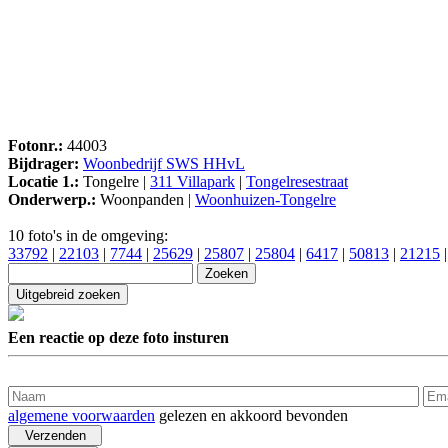
Fotonr.:
44003
Bijdrager:
Woonbedrijf SWS HHvL
Locatie 1.:
Tongelre |
311 Villapark
|
Tongelresestraat
Onderwerp.:
Woonpanden |
Woonhuizen-Tongelre
10 foto's in de omgeving:
33792
|
22103
|
7744
|
25629
|
25807
|
25804
|
6417
|
50813
|
21215
Een reactie op deze foto insturen
algemene voorwaarden
gelezen en akkoord bevonden