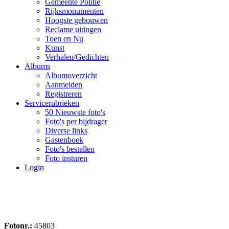
Gemeente Politie
Rijksmonumenten
Hoogste gebouwen
Reclame uitingen
Toen en Nu
Kunst
Verhalen/Gedichten
Albums
Albumoverzicht
Aanmelden
Registreren
Servicerubrieken
50 Nieuwste foto's
Foto's per bijdrager
Diverse links
Gastenboek
Foto's bestellen
Foto insturen
Login
Fotonr.:
45803