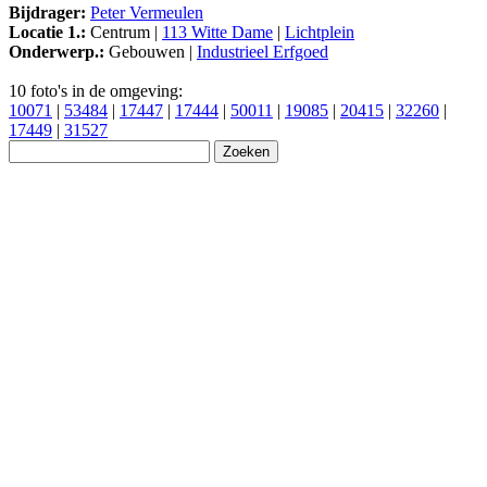
Bijdrager:
Peter Vermeulen
Locatie 1.:
Centrum |
113 Witte Dame
|
Lichtplein
Onderwerp.:
Gebouwen |
Industrieel Erfgoed
10 foto's in de omgeving:
10071
|
53484
|
17447
|
17444
|
50011
|
19085
|
20415
|
32260
|
17449
|
31527