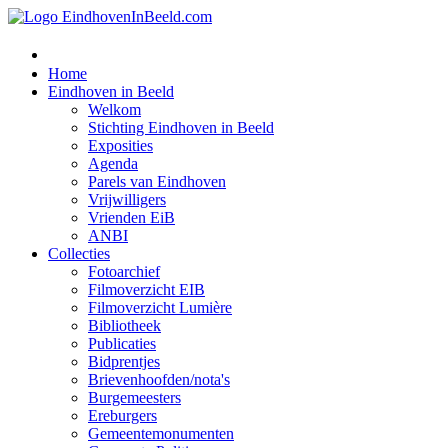
Home
Eindhoven in Beeld
Welkom
Stichting Eindhoven in Beeld
Exposities
Agenda
Parels van Eindhoven
Vrijwilligers
Vrienden EiB
ANBI
Collecties
Fotoarchief
Filmoverzicht EIB
Filmoverzicht Lumière
Bibliotheek
Publicaties
Bidprentjes
Brievenhoofden/nota's
Burgemeesters
Ereburgers
Gemeentemonumenten