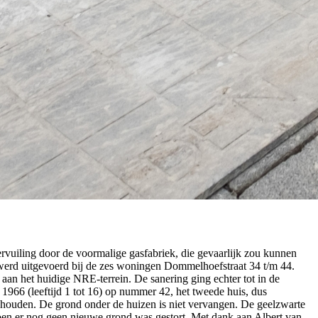
vuiling door de voormalige gasfabriek, die gevaarlijk zou kunnen
 werd uitgevoerd bij de zes woningen Dommelhoefstraat 34 t/m 44.
 aan het huidige NRE-terrein. De sanering ging echter tot in de
 1966 (leeftijd 1 tot 16) op nummer 42, het tweede huis, dus
ehouden. De grond onder de huizen is niet vervangen. De geelzwarte
oen er nog geen nieuwe grond was gestort. Met dank aan Albert van