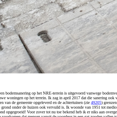
 een bodemsanering op het NRE-terrein is uitgevoerd vanwege bodemver
we woningen op het terrein. Ik zag in april 2017 dat die sanering ook
en van de gemeente opgeleverd en de achtertuinen (zie
49205
) grenzen
 de grond onder de huizen ook vervuild is. Ik woonde van 1951 tot medio
ond opgegroeid! Voor zover tot nu toe bekend heb ik er niks aan overg
e voorkomen dat mensen vanuit de voordeur in een gat zouden vallen t