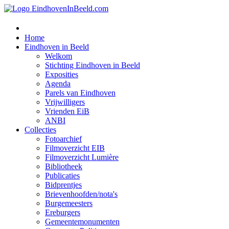
Home
Eindhoven in Beeld
Welkom
Stichting Eindhoven in Beeld
Exposities
Agenda
Parels van Eindhoven
Vrijwilligers
Vrienden EiB
ANBI
Collecties
Fotoarchief
Filmoverzicht EIB
Filmoverzicht Lumière
Bibliotheek
Publicaties
Bidprentjes
Brievenhoofden/nota's
Burgemeesters
Ereburgers
Gemeentemonumenten