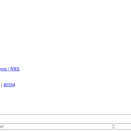
jven / NRE
|
49194