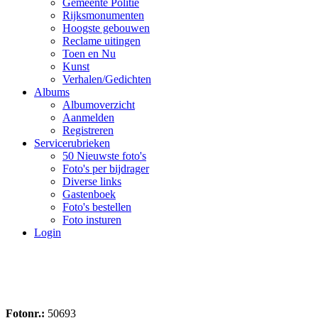
Gemeente Politie
Rijksmonumenten
Hoogste gebouwen
Reclame uitingen
Toen en Nu
Kunst
Verhalen/Gedichten
Albums
Albumoverzicht
Aanmelden
Registreren
Servicerubrieken
50 Nieuwste foto's
Foto's per bijdrager
Diverse links
Gastenboek
Foto's bestellen
Foto insturen
Login
Fotonr.:
50693