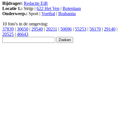
Bijdrager:
Redactie EiB
Locatie 1.:
Strijp |
622 Het Ven
|
Botenlaan
Onderwerp.:
Sport |
Voetbal
|
Brabantia
10 foto's in de omgeving:
37839
|
30650
|
29540
|
20211
|
50696
|
55253
|
56170
|
29140
|
20525
|
46643