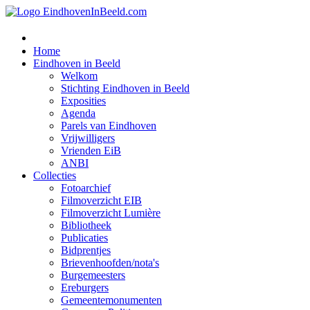
Home
Eindhoven in Beeld
Welkom
Stichting Eindhoven in Beeld
Exposities
Agenda
Parels van Eindhoven
Vrijwilligers
Vrienden EiB
ANBI
Collecties
Fotoarchief
Filmoverzicht EIB
Filmoverzicht Lumière
Bibliotheek
Publicaties
Bidprentjes
Brievenhoofden/nota's
Burgemeesters
Ereburgers
Gemeentemonumenten