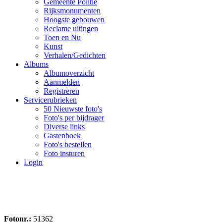
Gemeente Politie
Rijksmonumenten
Hoogste gebouwen
Reclame uitingen
Toen en Nu
Kunst
Verhalen/Gedichten
Albums
Albumoverzicht
Aanmelden
Registreren
Servicerubrieken
50 Nieuwste foto's
Foto's per bijdrager
Diverse links
Gastenboek
Foto's bestellen
Foto insturen
Login
Fotonr.:
51362