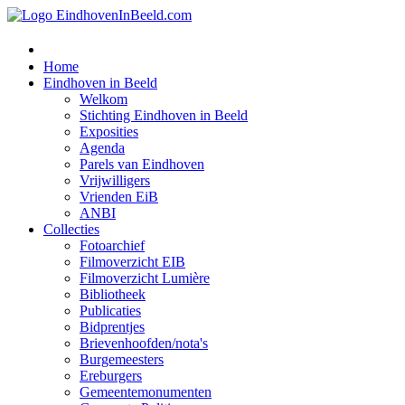
Home
Eindhoven in Beeld
Welkom
Stichting Eindhoven in Beeld
Exposities
Agenda
Parels van Eindhoven
Vrijwilligers
Vrienden EiB
ANBI
Collecties
Fotoarchief
Filmoverzicht EIB
Filmoverzicht Lumière
Bibliotheek
Publicaties
Bidprentjes
Brievenhoofden/nota's
Burgemeesters
Ereburgers
Gemeentemonumenten