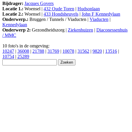
Bijdrager:
Jacques Govers
Locatie 1.:
Woensel |
432 Oude Toren
|
Hudsonlaan
Locatie 2.:
Woensel |
433 Hondsheuvels
|
John F Kennedylaan
Onderwerp.:
Bruggen / Tunnels / Viaducten |
Viaducten
|
Kennedylaan
Onderwerp 2:
Gezondheidszorg |
Ziekenhuizen
|
Diaconessenhuis
/ MMC
10 foto's in de omgeving:
10247
|
36008
|
21788
|
31769
|
10078
|
31562
|
9820
|
13516
|
10754
|
25289