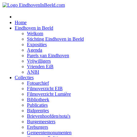
Home
Eindhoven in Beeld
Welkom
Stichting Eindhoven in Beeld
Exposities
Agenda
Parels van Eindhoven
Vrijwilligers
Vrienden EiB
ANBI
Collecties
Fotoarchief
Filmoverzicht EIB
Filmoverzicht Lumière
Bibliotheek
Publicaties
Bidprentjes
Brievenhoofden/nota's
Burgemeesters
Ereburgers
Gemeentemonumenten