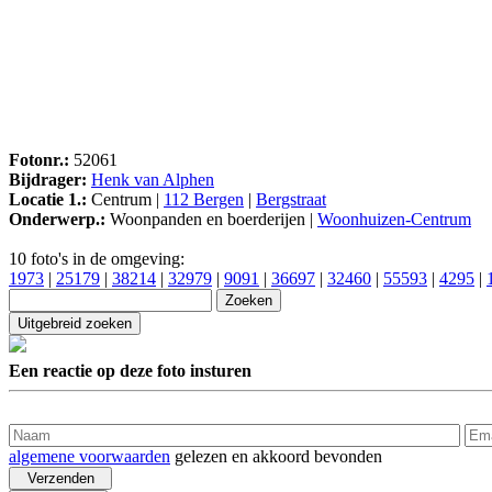
Fotonr.:
52061
Bijdrager:
Henk van Alphen
Locatie 1.:
Centrum |
112 Bergen
|
Bergstraat
Onderwerp.:
Woonpanden en boerderijen |
Woonhuizen-Centrum
10 foto's in de omgeving:
1973
|
25179
|
38214
|
32979
|
9091
|
36697
|
32460
|
55593
|
4295
|
Een reactie op deze foto insturen
algemene voorwaarden
gelezen en akkoord bevonden