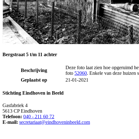
Bergstraat 5 t/m 11 achter
Deze foto laat zien hoe opgeruimd he
Beschrijving
foto
52060
. Enkele van deze huizen s
Geplaatst op
21-01-2021
Stichting Eindhoven in Beeld
Gasfabriek 4
5613 CP Eindhoven
Telefoon:
040 - 211 60 72
E-mail:
secretariaat@eindhoveninbeeld.com