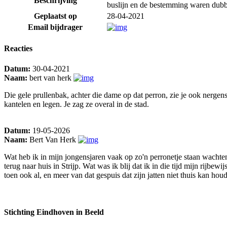
Beschrijving
buslijn en de bestemming waren dubbe
Geplaatst op
28-04-2021
Email bijdrager
Reacties
Datum:
30-04-2021
Naam:
bert van herk
Die gele prullenbak, achter die dame op dat perron, zie je ook nerge
kantelen en legen. Je zag ze overal in de stad.
Datum:
19-05-2026
Naam:
Bert Van Herk
Wat heb ik in mijn jongensjaren vaak op zo'n perronetje staan wachte
terug naar huis in Strijp. Wat was ik blij dat ik in die tijd mijn rij
toen ook al, en meer van dat gespuis dat zijn jatten niet thuis kan hou
Stichting Eindhoven in Beeld