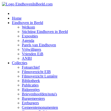
Home
Eindhoven in Beeld
Welkom
Stichting Eindhoven in Beeld
Exposities
Agenda
Parels van Eindhoven
Vrijwilligers
Vrienden EiB
ANBI
Collecties
Fotoarchief
Filmoverzicht EIB
Filmoverzicht Lumière
Bibliotheek
Publicaties
Bidprentjes
Brievenhoofden/nota's
Burgemeesters
Ereburgers
Gemeentemonumenten