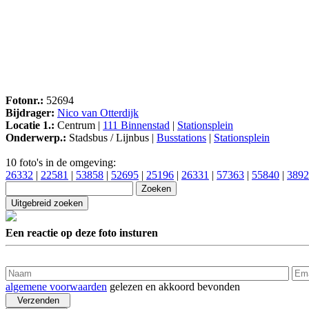
Fotonr.:
52694
Bijdrager:
Nico van Otterdijk
Locatie 1.:
Centrum |
111 Binnenstad
|
Stationsplein
Onderwerp.:
Stadsbus / Lijnbus |
Busstations
|
Stationsplein
10 foto's in de omgeving:
26332
|
22581
|
53858
|
52695
|
25196
|
26331
|
57363
|
55840
|
3892
Een reactie op deze foto insturen
algemene voorwaarden
gelezen en akkoord bevonden