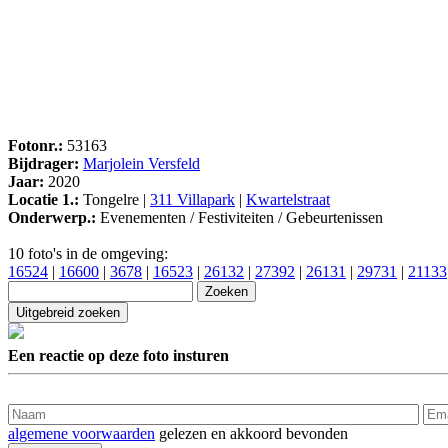
Fotonr.:
53163
Bijdrager:
Marjolein Versfeld
Jaar:
2020
Locatie 1.:
Tongelre |
311 Villapark
|
Kwartelstraat
Onderwerp.:
Evenementen / Festiviteiten / Gebeurtenissen
10 foto's in de omgeving:
16524
|
16600
|
3678
|
16523
|
26132
|
27392
|
26131
|
29731
|
21133
Een reactie op deze foto insturen
algemene voorwaarden
gelezen en akkoord bevonden