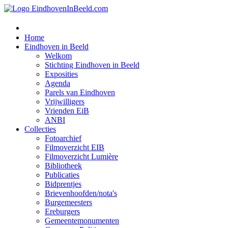
Home
Eindhoven in Beeld
Welkom
Stichting Eindhoven in Beeld
Exposities
Agenda
Parels van Eindhoven
Vrijwilligers
Vrienden EiB
ANBI
Collecties
Fotoarchief
Filmoverzicht EIB
Filmoverzicht Lumière
Bibliotheek
Publicaties
Bidprentjes
Brievenhoofden/nota's
Burgemeesters
Ereburgers
Gemeentemonumenten