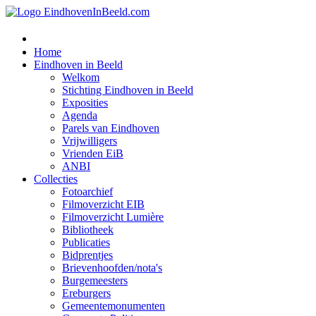
Home
Eindhoven in Beeld
Welkom
Stichting Eindhoven in Beeld
Exposities
Agenda
Parels van Eindhoven
Vrijwilligers
Vrienden EiB
ANBI
Collecties
Fotoarchief
Filmoverzicht EIB
Filmoverzicht Lumière
Bibliotheek
Publicaties
Bidprentjes
Brievenhoofden/nota's
Burgemeesters
Ereburgers
Gemeentemonumenten