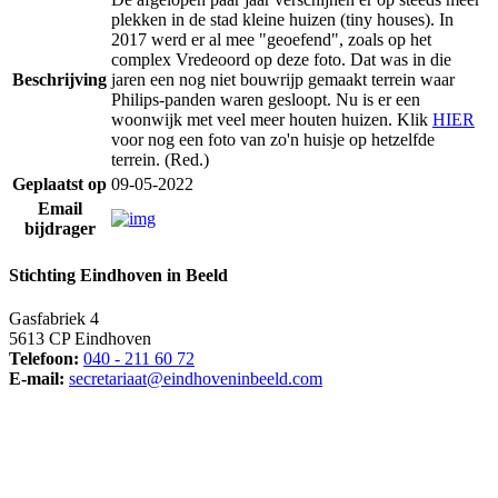
plekken in de stad kleine huizen (tiny houses). In
2017 werd er al mee "geoefend", zoals op het
complex Vredeoord op deze foto. Dat was in die
Beschrijving
jaren een nog niet bouwrijp gemaakt terrein waar
Philips-panden waren gesloopt. Nu is er een
woonwijk met veel meer houten huizen. Klik
HIER
voor nog een foto van zo'n huisje op hetzelfde
terrein. (Red.)
Geplaatst op
09-05-2022
Email
bijdrager
Stichting Eindhoven in Beeld
Gasfabriek 4
5613 CP Eindhoven
Telefoon:
040 - 211 60 72
E-mail:
secretariaat@eindhoveninbeeld.com