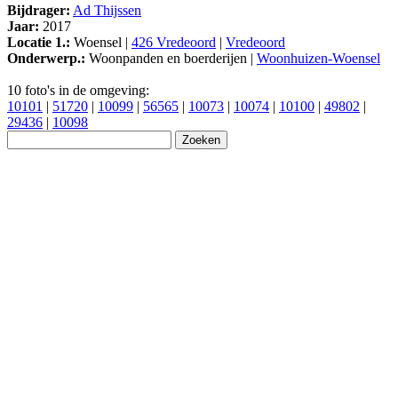
Bijdrager:
Ad Thijssen
Jaar:
2017
Locatie 1.:
Woensel |
426 Vredeoord
|
Vredeoord
Onderwerp.:
Woonpanden en boerderijen |
Woonhuizen-Woensel
10 foto's in de omgeving:
10101
|
51720
|
10099
|
56565
|
10073
|
10074
|
10100
|
49802
|
29436
|
10098