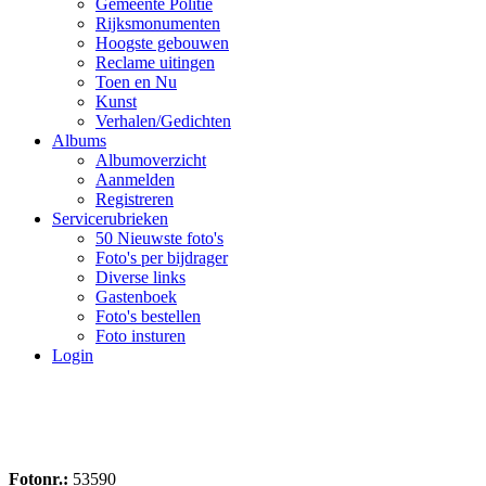
Gemeente Politie
Rijksmonumenten
Hoogste gebouwen
Reclame uitingen
Toen en Nu
Kunst
Verhalen/Gedichten
Albums
Albumoverzicht
Aanmelden
Registreren
Servicerubrieken
50 Nieuwste foto's
Foto's per bijdrager
Diverse links
Gastenboek
Foto's bestellen
Foto insturen
Login
Fotonr.:
53590