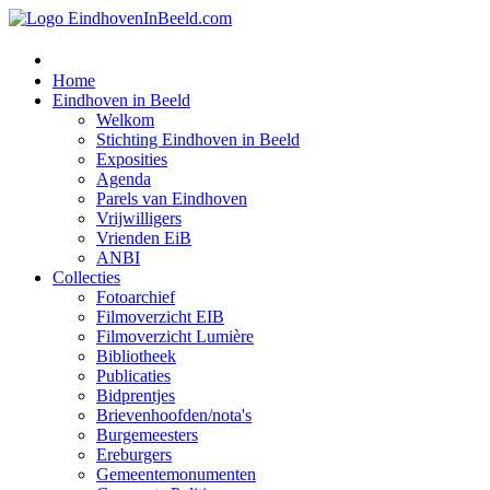
Home
Eindhoven in Beeld
Welkom
Stichting Eindhoven in Beeld
Exposities
Agenda
Parels van Eindhoven
Vrijwilligers
Vrienden EiB
ANBI
Collecties
Fotoarchief
Filmoverzicht EIB
Filmoverzicht Lumière
Bibliotheek
Publicaties
Bidprentjes
Brievenhoofden/nota's
Burgemeesters
Ereburgers
Gemeentemonumenten