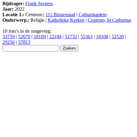
Bijdrager:
Frank Seegers
Jaar:
2022
Locatie 1.:
Centrum |
111 Binnenstad
|
Catharinaplein
Onderwerp.:
Religie |
Katholieke Kerken
|
Centrum, St Catharina
10 foto's in de omgeving:
33759
|
52670
|
18109
|
22184
|
51732
|
55363
|
18108
|
52520
|
29256
|
37813