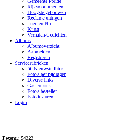
Gemeente Politie
Rijksmonumenten
Hoogste gebouwen
Reclame uitingen
Toen en Nu
Kunst
Verhalen/Gedichten
Albums
Albumoverzicht
Aanmelden
Registreren
Servicerubrieken
50 Nieuwste foto's
Foto's per bijdrager
Diverse links
Gastenboek
Foto's bestellen
Foto insturen
Login
Fotonr.:
54323