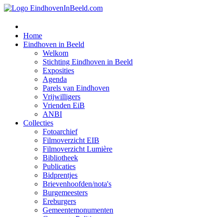
Home
Eindhoven in Beeld
Welkom
Stichting Eindhoven in Beeld
Exposities
Agenda
Parels van Eindhoven
Vrijwilligers
Vrienden EiB
ANBI
Collecties
Fotoarchief
Filmoverzicht EIB
Filmoverzicht Lumière
Bibliotheek
Publicaties
Bidprentjes
Brievenhoofden/nota's
Burgemeesters
Ereburgers
Gemeentemonumenten