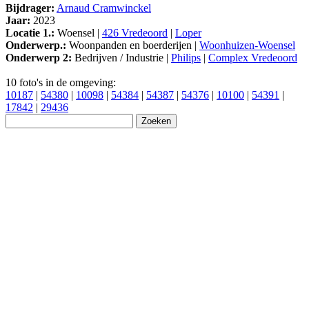
Bijdrager:
Arnaud Cramwinckel
Jaar:
2023
Locatie 1.:
Woensel |
426 Vredeoord
|
Loper
Onderwerp.:
Woonpanden en boerderijen |
Woonhuizen-Woensel
Onderwerp 2:
Bedrijven / Industrie |
Philips
|
Complex Vredeoord
10 foto's in de omgeving:
10187
|
54380
|
10098
|
54384
|
54387
|
54376
|
10100
|
54391
|
17842
|
29436