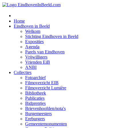
Home
Eindhoven in Beeld
Welkom
Stichting Eindhoven in Beeld
Exposities
Agenda
Parels van Eindhoven
Vrijwilligers
Vrienden EiB
ANBI
Collecties
Fotoarchief
Filmoverzicht EIB
Filmoverzicht Lumière
Bibliotheek
Publicaties
Bidprentjes
Brievenhoofden/nota's
Burgemeesters
Ereburgers
Gemeentemonumenten