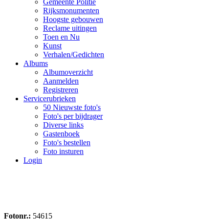
Gemeente Politie
Rijksmonumenten
Hoogste gebouwen
Reclame uitingen
Toen en Nu
Kunst
Verhalen/Gedichten
Albums
Albumoverzicht
Aanmelden
Registreren
Servicerubrieken
50 Nieuwste foto's
Foto's per bijdrager
Diverse links
Gastenboek
Foto's bestellen
Foto insturen
Login
Fotonr.:
54615