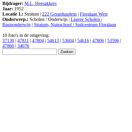
Bijdrager:
M.L. Heesakkers
Jaar:
1952
Locatie 1.:
Stratum |
222 Gerardusplein
|
Floralaan West
Onderwerp.:
Scholen / Onderwijs |
Lagere Scholen /
Basisonderwijs
|
Stratum, Nutsschool / Spilcentrum Floralaan
10 foto's in de omgeving:
37130
|
47811
|
47804
|
54613
|
53604
|
54616
|
47806
|
53596
|
47860
|
34076