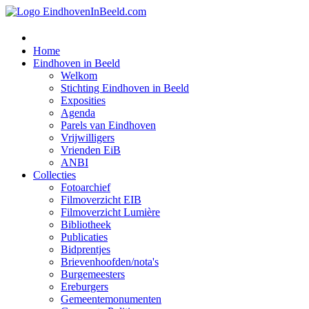
Home
Eindhoven in Beeld
Welkom
Stichting Eindhoven in Beeld
Exposities
Agenda
Parels van Eindhoven
Vrijwilligers
Vrienden EiB
ANBI
Collecties
Fotoarchief
Filmoverzicht EIB
Filmoverzicht Lumière
Bibliotheek
Publicaties
Bidprentjes
Brievenhoofden/nota's
Burgemeesters
Ereburgers
Gemeentemonumenten