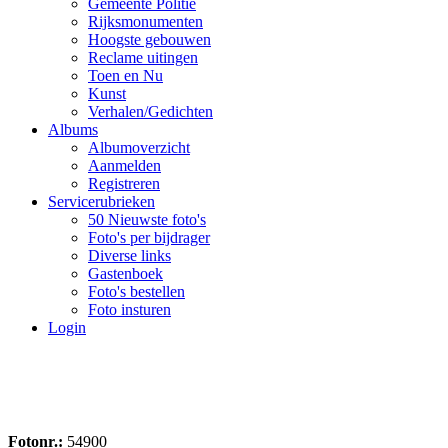
Gemeente Politie
Rijksmonumenten
Hoogste gebouwen
Reclame uitingen
Toen en Nu
Kunst
Verhalen/Gedichten
Albums
Albumoverzicht
Aanmelden
Registreren
Servicerubrieken
50 Nieuwste foto's
Foto's per bijdrager
Diverse links
Gastenboek
Foto's bestellen
Foto insturen
Login
Fotonr.:
54900