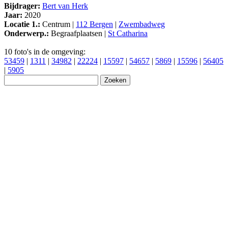
Bijdrager:
Bert van Herk
Jaar:
2020
Locatie 1.:
Centrum |
112 Bergen
|
Zwembadweg
Onderwerp.:
Begraafplaatsen |
St Catharina
10 foto's in de omgeving:
53459
|
1311
|
34982
|
22224
|
15597
|
54657
|
5869
|
15596
|
56405
|
5905