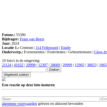
Fotonr.:
55390
Bijdrager:
Frans van Beers
Jaar:
2024
Locatie 1.:
Centrum |
114 Fellenoord
|
Eindje
Onderwerp.:
Evenementen / Festiviteiten / Gebeurtenissen |
Glow-fes
10 foto's in de omgeving:
21124
|
41632
|
20998
|
12307
|
28669
|
20999
|
12902
|
38823
|
1065
Een reactie op deze foto insturen
algemene voorwaarden
gelezen en akkoord bevonden