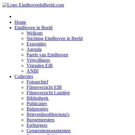
Home
Eindhoven in Beeld
Welkom
Stichting Eindhoven in Beeld
Exposities
Agenda
Parels van Eindhoven
Vrijwilligers
Vrienden EiB
ANBI
Collecties
Fotoarchief
Filmoverzicht EIB
Filmoverzicht Lumière
Bibliotheek
Publicaties
Bidprentjes
Brievenhoofden/nota's
Burgemeesters
Ereburgers
Gemeentemonumenten