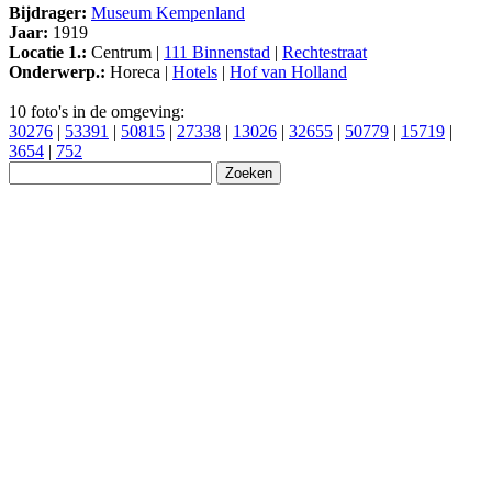
Bijdrager:
Museum Kempenland
Jaar:
1919
Locatie 1.:
Centrum |
111 Binnenstad
|
Rechtestraat
Onderwerp.:
Horeca |
Hotels
|
Hof van Holland
10 foto's in de omgeving:
30276
|
53391
|
50815
|
27338
|
13026
|
32655
|
50779
|
15719
|
3654
|
752