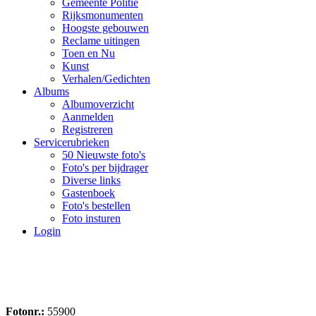
Gemeente Politie
Rijksmonumenten
Hoogste gebouwen
Reclame uitingen
Toen en Nu
Kunst
Verhalen/Gedichten
Albums
Albumoverzicht
Aanmelden
Registreren
Servicerubrieken
50 Nieuwste foto's
Foto's per bijdrager
Diverse links
Gastenboek
Foto's bestellen
Foto insturen
Login
Fotonr.:
55900