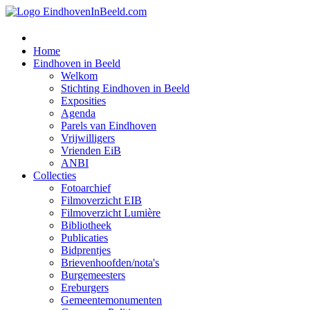
Home
Eindhoven in Beeld
Welkom
Stichting Eindhoven in Beeld
Exposities
Agenda
Parels van Eindhoven
Vrijwilligers
Vrienden EiB
ANBI
Collecties
Fotoarchief
Filmoverzicht EIB
Filmoverzicht Lumière
Bibliotheek
Publicaties
Bidprentjes
Brievenhoofden/nota's
Burgemeesters
Ereburgers
Gemeentemonumenten