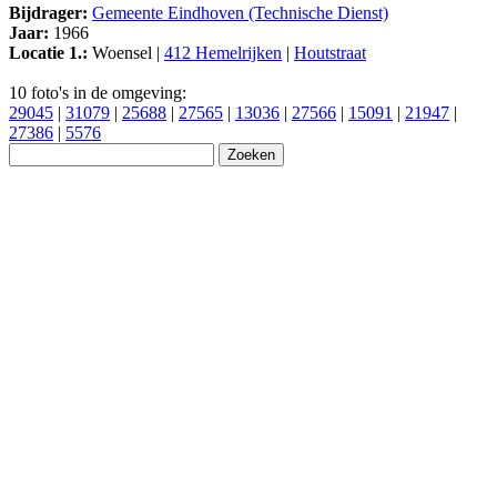
Bijdrager:
Gemeente Eindhoven (Technische Dienst)
Jaar:
1966
Locatie 1.:
Woensel |
412 Hemelrijken
|
Houtstraat
10 foto's in de omgeving:
29045
|
31079
|
25688
|
27565
|
13036
|
27566
|
15091
|
21947
|
27386
|
5576