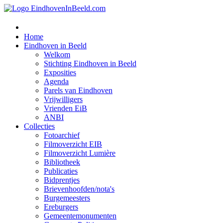
Home
Eindhoven in Beeld
Welkom
Stichting Eindhoven in Beeld
Exposities
Agenda
Parels van Eindhoven
Vrijwilligers
Vrienden EiB
ANBI
Collecties
Fotoarchief
Filmoverzicht EIB
Filmoverzicht Lumière
Bibliotheek
Publicaties
Bidprentjes
Brievenhoofden/nota's
Burgemeesters
Ereburgers
Gemeentemonumenten