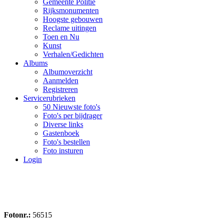
Gemeente Politie
Rijksmonumenten
Hoogste gebouwen
Reclame uitingen
Toen en Nu
Kunst
Verhalen/Gedichten
Albums
Albumoverzicht
Aanmelden
Registreren
Servicerubrieken
50 Nieuwste foto's
Foto's per bijdrager
Diverse links
Gastenboek
Foto's bestellen
Foto insturen
Login
Fotonr.:
56515