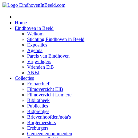
Home
Eindhoven in Beeld
Welkom
Stichting Eindhoven in Beeld
Exposities
Agenda
Parels van Eindhoven
Vrijwilligers
Vrienden EiB
ANBI
Collecties
Fotoarchief
Filmoverzicht EIB
Filmoverzicht Lumière
Bibliotheek
Publicaties
Bidprentjes
Brievenhoofden/nota's
Burgemeesters
Ereburgers
Gemeentemonumenten