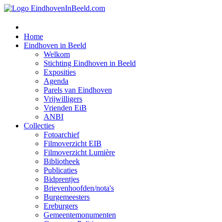
Home
Eindhoven in Beeld
Welkom
Stichting Eindhoven in Beeld
Exposities
Agenda
Parels van Eindhoven
Vrijwilligers
Vrienden EiB
ANBI
Collecties
Fotoarchief
Filmoverzicht EIB
Filmoverzicht Lumière
Bibliotheek
Publicaties
Bidprentjes
Brievenhoofden/nota's
Burgemeesters
Ereburgers
Gemeentemonumenten