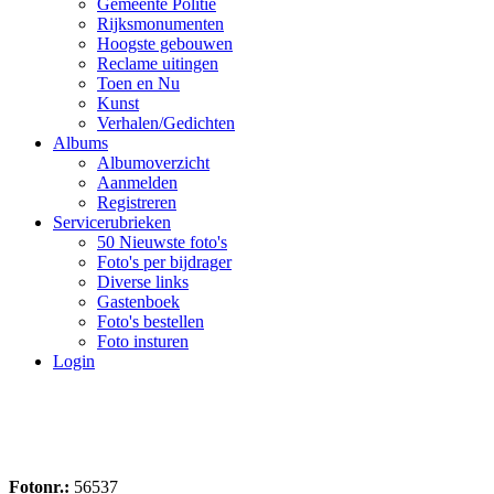
Gemeente Politie
Rijksmonumenten
Hoogste gebouwen
Reclame uitingen
Toen en Nu
Kunst
Verhalen/Gedichten
Albums
Albumoverzicht
Aanmelden
Registreren
Servicerubrieken
50 Nieuwste foto's
Foto's per bijdrager
Diverse links
Gastenboek
Foto's bestellen
Foto insturen
Login
Fotonr.:
56537