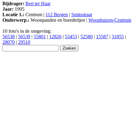
Bijdrager:
Bert ter Haar
Jaar:
1995
Locatie 1.:
Centrum |
112 Bergen
|
Smitsstraat
Onderwerp.:
Woonpanden en boerderijen |
Woonhuizen-Centrum
10 foto's in de omgeving:
56538
|
56539
|
55801
|
12826
|
53453
|
52580
|
15587
|
31855
|
28070
|
29510