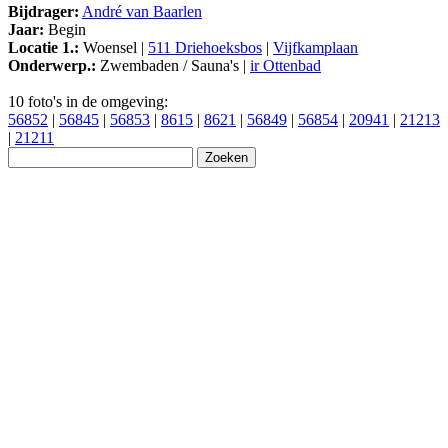
Bijdrager:
André van Baarlen
Jaar:
Begin
Locatie 1.:
Woensel |
511 Driehoeksbos
|
Vijfkamplaan
Onderwerp.:
Zwembaden / Sauna's |
ir Ottenbad
10 foto's in de omgeving:
56852
|
56845
|
56853
|
8615
|
8621
|
56849
|
56854
|
20941
|
21213
|
21211