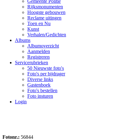
Gemeente Politie
Rijksmonumenten
Hoogste gebouwen
Reclame uitingen
Toen en Nu
Kunst
Verhalen/Gedichten
Albums
Albumoverzicht
Aanmelden
Registreren
Servicerubrieken
50 Nieuwste foto's
Foto's per bijdrager
Diverse links
Gastenboek
Foto's bestellen
Foto insturen
Login
Fotonr.:
56844