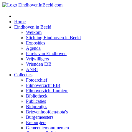
Home
Eindhoven in Beeld
Welkom
Stichting Eindhoven in Beeld
Exposities
Agenda
Parels van Eindhoven
Vrijwilligers
Vrienden EiB
ANBI
Collecties
Fotoarchief
Filmoverzicht EIB
Filmoverzicht Lumière
Bibliotheek
Publicaties
Bidprentjes
Brievenhoofden/nota's
Burgemeesters
Ereburgers
Gemeentemonumenten