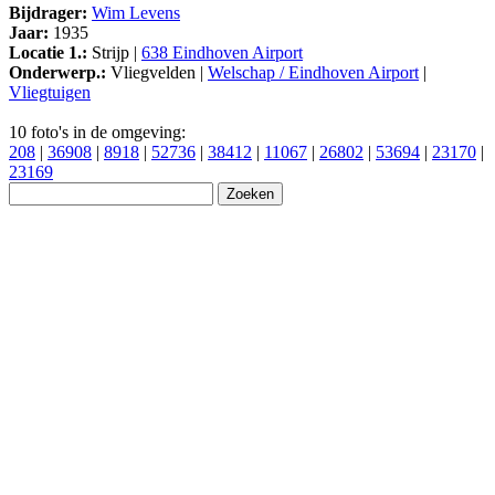
Bijdrager:
Wim Levens
Jaar:
1935
Locatie 1.:
Strijp |
638 Eindhoven Airport
Onderwerp.:
Vliegvelden |
Welschap / Eindhoven Airport
|
Vliegtuigen
10 foto's in de omgeving:
208
|
36908
|
8918
|
52736
|
38412
|
11067
|
26802
|
53694
|
23170
|
23169