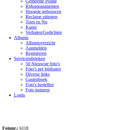
Gemeente Politie
Rijksmonumenten
Hoogste gebouwen
Reclame uitingen
Toen en Nu
Kunst
Verhalen/Gedichten
Albums
Albumoverzicht
Aanmelden
Registreren
Servicerubrieken
50 Nieuwste foto's
Foto's per bijdrager
Diverse links
Gastenboek
Foto's bestellen
Foto insturen
Login
Fotonr.:
6118