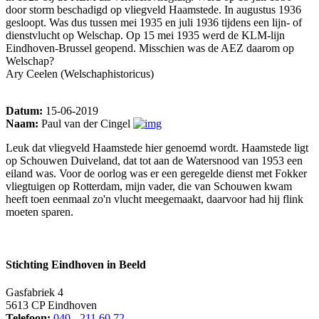
door storm beschadigd op vliegveld Haamstede. In augustus 1936
gesloopt. Was dus tussen mei 1935 en juli 1936 tijdens een lijn- of
dienstvlucht op Welschap. Op 15 mei 1935 werd de KLM-lijn
Eindhoven-Brussel geopend. Misschien was de AEZ daarom op
Welschap?
Ary Ceelen (Welschaphistoricus)
Datum:
15-06-2019
Naam:
Paul van der Cingel
Leuk dat vliegveld Haamstede hier genoemd wordt. Haamstede ligt
op Schouwen Duiveland, dat tot aan de Watersnood van 1953 een
eiland was. Voor de oorlog was er een geregelde dienst met Fokker
vliegtuigen op Rotterdam, mijn vader, die van Schouwen kwam
heeft toen eenmaal zo'n vlucht meegemaakt, daarvoor had hij flink
moeten sparen.
Stichting Eindhoven in Beeld
Gasfabriek 4
5613 CP Eindhoven
Telefoon:
040 - 211 60 72