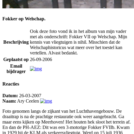
Fokker op Welschap.
Ook deze foto vond ik in het album van mijn vader
met als onderschrift: Fokker VII op Welschap. Mijn
Beschrijving
kennis van vliegtuigen is nihil. Misschien dat de
Welschaphistoricus wat meer over het toestel kan
vertellen. Alvast bedankt.
Geplaatst op
26-09-2006
Email
bijdrager
Reacties
Datum:
26-03-2007
Naam:
Ary Ceelen
Foto genomen langs de zijkant van het Luchthavengebouw. De
draaitrap is na de prachtige restauratie ook weer aangebracht. Ga
maar eens kijken op Meerhoven! Het houten hek sloot het terrein af.
En dan de PH-AEZ: Dit was een 3-motorige Fokker FVIIb. Kwam
in 1929 bij de KLM als verkeersvliegtuig. Werd op 15 juli 1936