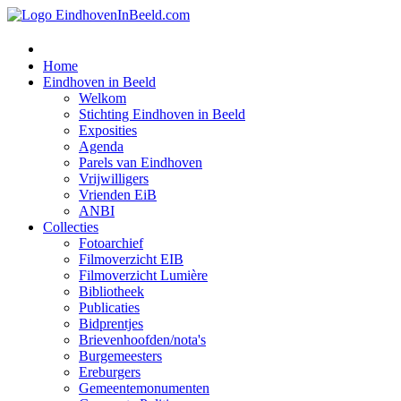
Home
Eindhoven in Beeld
Welkom
Stichting Eindhoven in Beeld
Exposities
Agenda
Parels van Eindhoven
Vrijwilligers
Vrienden EiB
ANBI
Collecties
Fotoarchief
Filmoverzicht EIB
Filmoverzicht Lumière
Bibliotheek
Publicaties
Bidprentjes
Brievenhoofden/nota's
Burgemeesters
Ereburgers
Gemeentemonumenten