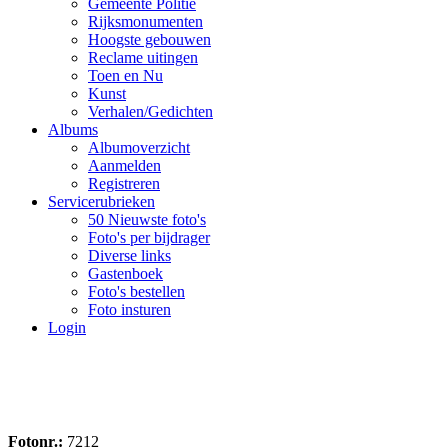
Gemeente Politie
Rijksmonumenten
Hoogste gebouwen
Reclame uitingen
Toen en Nu
Kunst
Verhalen/Gedichten
Albums
Albumoverzicht
Aanmelden
Registreren
Servicerubrieken
50 Nieuwste foto's
Foto's per bijdrager
Diverse links
Gastenboek
Foto's bestellen
Foto insturen
Login
Fotonr.:
7212