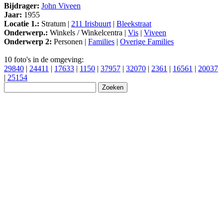
Bijdrager:
John Viveen
Jaar:
1955
Locatie 1.:
Stratum |
211 Irisbuurt
|
Bleekstraat
Onderwerp.:
Winkels / Winkelcentra |
Vis
|
Viveen
Onderwerp 2:
Personen |
Families
|
Overige Families
10 foto's in de omgeving:
29840
|
24411
|
17633
|
1150
|
37957
|
32070
|
2361
|
16561
|
20037
|
25154