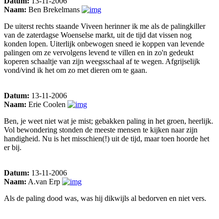
Datum:
13-11-2006
Naam:
Ben Brekelmans
De uiterst rechts staande Viveen herinner ik me als de palingkiller
van de zaterdagse Woenselse markt, uit de tijd dat vissen nog
konden lopen. Uiterlijk onbewogen sneed ie koppen van levende
palingen om ze vervolgens levend te villen en in zo'n gedeukt
koperen schaaltje van zijn weegsschaal af te wegen. Afgrijselijk
vond/vind ik het om zo met dieren om te gaan.
Datum:
13-11-2006
Naam:
Erie Coolen
Ben, je weet niet wat je mist; gebakken paling in het groen, heerlijk.
Vol bewondering stonden de meeste mensen te kijken naar zijn
handigheid. Nu is het misschien(!) uit de tijd, maar toen hoorde het
er bij.
Datum:
13-11-2006
Naam:
A.van Erp
Als de paling dood was, was hij dikwijls al bedorven en niet vers.