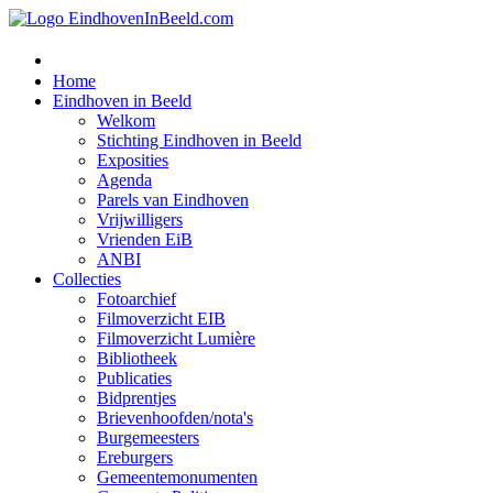
Home
Eindhoven in Beeld
Welkom
Stichting Eindhoven in Beeld
Exposities
Agenda
Parels van Eindhoven
Vrijwilligers
Vrienden EiB
ANBI
Collecties
Fotoarchief
Filmoverzicht EIB
Filmoverzicht Lumière
Bibliotheek
Publicaties
Bidprentjes
Brievenhoofden/nota's
Burgemeesters
Ereburgers
Gemeentemonumenten