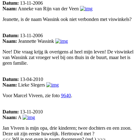
Datum:
13-11-2006
Naam:
Anneke van Rijn van der Veen
Jeanette, is de naam Wassink ook niet verbonden met viswinkels?
Datum:
13-11-2006
Naam:
Jeannette Wassink
Nee! Die vraag krijg ik overigens al heel mijn leven! De viswinkel
van Wassink zat vroeger wel bij ons thuis in de buurt, maar het is
geen familie.
Datum:
13-04-2010
Naam:
Lieke Slegers
Voor Marcel Viveen, zie foto
9640
.
Datum:
13-11-2010
Naam:
A
Jan Viveen is mijn opa, drie kinderen; twee dochters en een zoon.
Deze uit zijn eerste huwelijk. Hertrouwd met ?
<<< Wil je nog even je naam doorgeven? (red.) >>>