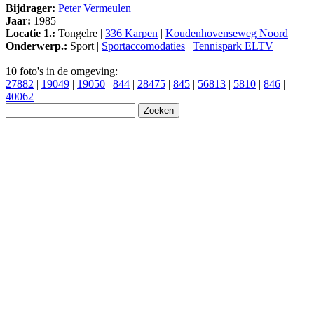
Bijdrager:
Peter Vermeulen
Jaar:
1985
Locatie 1.:
Tongelre |
336 Karpen
|
Koudenhovenseweg Noord
Onderwerp.:
Sport |
Sportaccomodaties
|
Tennispark ELTV
10 foto's in de omgeving:
27882
|
19049
|
19050
|
844
|
28475
|
845
|
56813
|
5810
|
846
|
40062