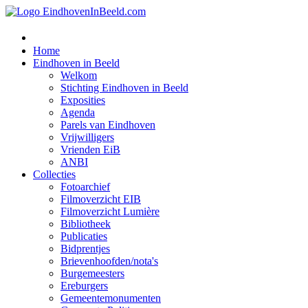
Home
Eindhoven in Beeld
Welkom
Stichting Eindhoven in Beeld
Exposities
Agenda
Parels van Eindhoven
Vrijwilligers
Vrienden EiB
ANBI
Collecties
Fotoarchief
Filmoverzicht EIB
Filmoverzicht Lumière
Bibliotheek
Publicaties
Bidprentjes
Brievenhoofden/nota's
Burgemeesters
Ereburgers
Gemeentemonumenten