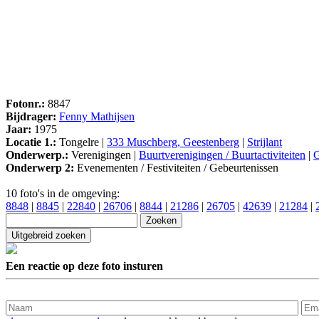
Fotonr.:
8847
Bijdrager:
Fenny Mathijsen
Jaar:
1975
Locatie 1.:
Tongelre |
333 Muschberg, Geestenberg
|
Strijlant
Onderwerp.:
Verenigingen |
Buurtverenigingen / Buurtactiviteiten
|
G
Onderwerp 2:
Evenementen / Festiviteiten / Gebeurtenissen
10 foto's in de omgeving:
8848
|
8845
|
22840
|
26706
|
8844
|
21286
|
26705
|
42639
|
21284
|
Een reactie op deze foto insturen