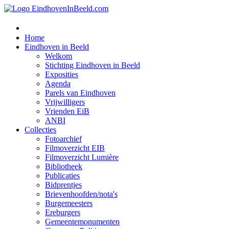
Home
Eindhoven in Beeld
Welkom
Stichting Eindhoven in Beeld
Exposities
Agenda
Parels van Eindhoven
Vrijwilligers
Vrienden EiB
ANBI
Collecties
Fotoarchief
Filmoverzicht EIB
Filmoverzicht Lumière
Bibliotheek
Publicaties
Bidprentjes
Brievenhoofden/nota's
Burgemeesters
Ereburgers
Gemeentemonumenten