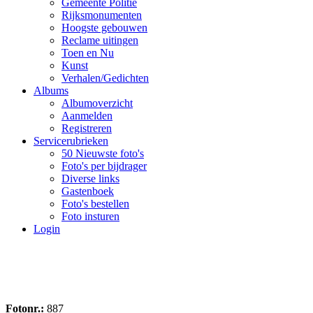
Gemeente Politie
Rijksmonumenten
Hoogste gebouwen
Reclame uitingen
Toen en Nu
Kunst
Verhalen/Gedichten
Albums
Albumoverzicht
Aanmelden
Registreren
Servicerubrieken
50 Nieuwste foto's
Foto's per bijdrager
Diverse links
Gastenboek
Foto's bestellen
Foto insturen
Login
Fotonr.:
887