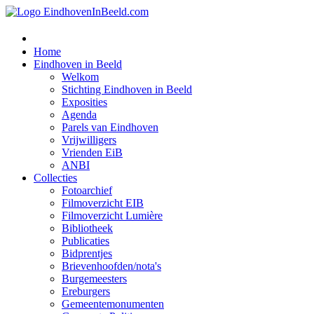
Home
Eindhoven in Beeld
Welkom
Stichting Eindhoven in Beeld
Exposities
Agenda
Parels van Eindhoven
Vrijwilligers
Vrienden EiB
ANBI
Collecties
Fotoarchief
Filmoverzicht EIB
Filmoverzicht Lumière
Bibliotheek
Publicaties
Bidprentjes
Brievenhoofden/nota's
Burgemeesters
Ereburgers
Gemeentemonumenten