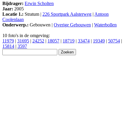
Bijdrager:
Erwin Scholten
Jaar:
2005
Locatie 1.:
Stratum |
226 Sportpark Aalsterweg
|
Antoon
Coolenlaan
Onderwerp.:
Gebouwen |
Overige Gebouwen
|
Waterbollen
10 foto's in de omgeving:
11979
|
31695
|
24252
|
18057
|
18719
|
33474
|
19349
|
50754
|
15814
|
3597