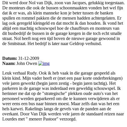
Dit werd door Nol van Dijk, zoon van Jacques, gelukkig toegestaan.
De monteurs die ook de bussen schoonmaakten vonden het wel fijn
dat ik er was, als klein manneke kon je beter tussen de banken
spullen en rommel pakken die de mensen hadden achtergelaten. Er
lag ook geregeld kleingeld en dat mocht ik dan houden. Ik vond het
altijd een machtig schouwspel hoe de chauffeurs en monteurs van
dit busbedrijf de bussen in de garage kregen in die toch echt smalle
straat. Nol heeft nog een tijd boven de nieuwe garage gewoond in
de Smitstraat. Het bedrijf is later naar Geldrop verhuisd.
Datum:
31-12-2009
Naam:
John Owen
Leuk verhaal Rudy. Ook ik heb vaak in die garage gespeeld als
klein kind. Mijn vader heeft er (met een paar korte onderbrekingen)
vele jaren gewerkt (begin jaren zestig - begin jaren tachtig). Het
parkeren in de garage was inderdaad een geweldig schouwspel. Ik
herinner me dat op de "strategische" plekken oude auto's van het
personeel werden geparkeerd om die te kunnen verwijderen als er
weer eens een bus naar binnen moest. Maar zelfs dan was het een
hels karwei. Rakelings langs de gevels van de panden aan de
overkant. Door Van Dijk werden vele jaren de standaard reizen naar
Lourdes met " meneer Pastoor" verzorgd.