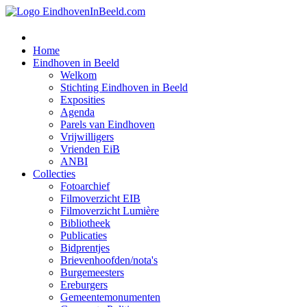
Home
Eindhoven in Beeld
Welkom
Stichting Eindhoven in Beeld
Exposities
Agenda
Parels van Eindhoven
Vrijwilligers
Vrienden EiB
ANBI
Collecties
Fotoarchief
Filmoverzicht EIB
Filmoverzicht Lumière
Bibliotheek
Publicaties
Bidprentjes
Brievenhoofden/nota's
Burgemeesters
Ereburgers
Gemeentemonumenten