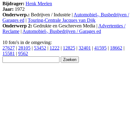
Bijdrager:
Henk Meelen
Jaar:
1972
Onderwerp.:
Bedrijven / Industrie |
Automobiel-, Busbedrijven /
Garages ed
|
Touring-Centrale Jacques van Dijk
Onderwerp 2:
Gedrukte en Geschreven Media |
Advertenties /
Reclame
|
Automobiel-, Busbedrijven / Garages ed
10 foto's in de omgeving:
27627
|
28105
|
53452
|
1222
|
12825
|
32401
|
41595
|
18662
|
15581
|
9562