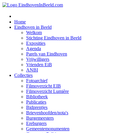
Home
Eindhoven in Beeld
Welkom
Stichting Eindhoven in Beeld
Exposities
Agenda
Parels van Eindhoven
Vrijwilligers
Vrienden EiB
ANBI
Collecties
Fotoarchief
Filmoverzicht EIB
Filmoverzicht Lumière
Bibliotheek
Publicaties
Bidprentjes
Brievenhoofden/nota's
Burgemeesters
Ereburgers
Gemeentemonumenten