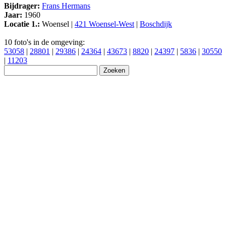
Bijdrager:
Frans Hermans
Jaar:
1960
Locatie 1.:
Woensel |
421 Woensel-West
|
Boschdijk
10 foto's in de omgeving:
53058
|
28801
|
29386
|
24364
|
43673
|
8820
|
24397
|
5836
|
30550
|
11203