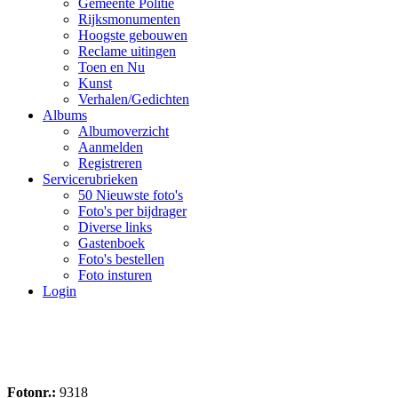
Gemeente Politie
Rijksmonumenten
Hoogste gebouwen
Reclame uitingen
Toen en Nu
Kunst
Verhalen/Gedichten
Albums
Albumoverzicht
Aanmelden
Registreren
Servicerubrieken
50 Nieuwste foto's
Foto's per bijdrager
Diverse links
Gastenboek
Foto's bestellen
Foto insturen
Login
Fotonr.:
9318