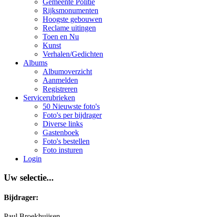
Gemeente Politie
Rijksmonumenten
Hoogste gebouwen
Reclame uitingen
Toen en Nu
Kunst
Verhalen/Gedichten
Albums
Albumoverzicht
Aanmelden
Registreren
Servicerubrieken
50 Nieuwste foto's
Foto's per bijdrager
Diverse links
Gastenboek
Foto's bestellen
Foto insturen
Login
Uw selectie...
Bijdrager:
Paul Broekhuijsen