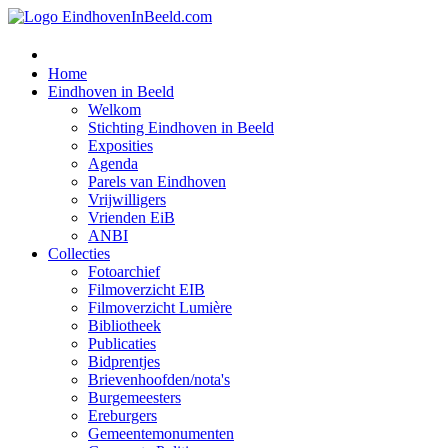
Home
Eindhoven in Beeld
Welkom
Stichting Eindhoven in Beeld
Exposities
Agenda
Parels van Eindhoven
Vrijwilligers
Vrienden EiB
ANBI
Collecties
Fotoarchief
Filmoverzicht EIB
Filmoverzicht Lumière
Bibliotheek
Publicaties
Bidprentjes
Brievenhoofden/nota's
Burgemeesters
Ereburgers
Gemeentemonumenten