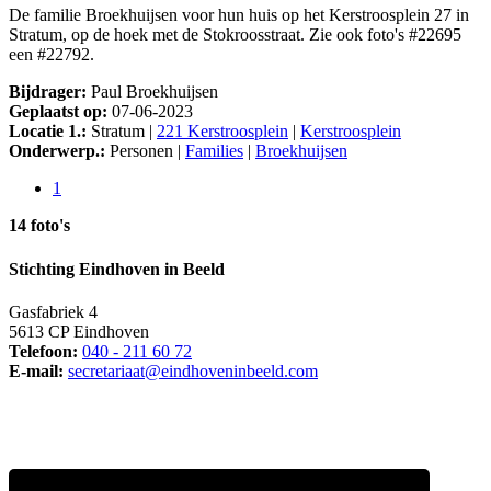
De familie Broekhuijsen voor hun huis op het Kerstroosplein 27 in
Stratum, op de hoek met de Stokroosstraat. Zie ook foto's #22695
een #22792.
Bijdrager:
Paul Broekhuijsen
Geplaatst op:
07-06-2023
Locatie 1.:
Stratum |
221 Kerstroosplein
|
Kerstroosplein
Onderwerp.:
Personen |
Families
|
Broekhuijsen
1
14 foto's
Stichting Eindhoven in Beeld
Gasfabriek 4
5613 CP Eindhoven
Telefoon:
040 - 211 60 72
E-mail:
secretariaat@eindhoveninbeeld.com