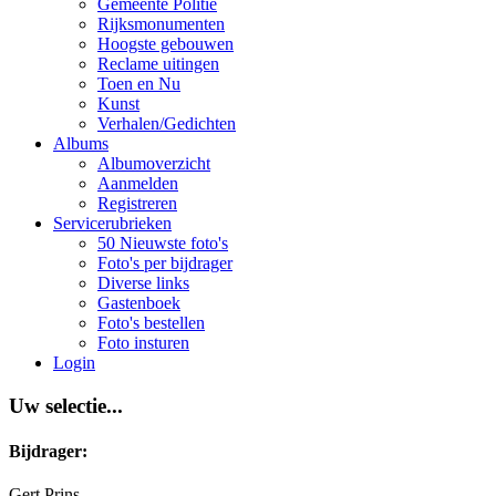
Gemeente Politie
Rijksmonumenten
Hoogste gebouwen
Reclame uitingen
Toen en Nu
Kunst
Verhalen/Gedichten
Albums
Albumoverzicht
Aanmelden
Registreren
Servicerubrieken
50 Nieuwste foto's
Foto's per bijdrager
Diverse links
Gastenboek
Foto's bestellen
Foto insturen
Login
Uw selectie...
Bijdrager:
Gert Prins