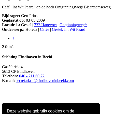
Café "Int Wit Paard" op de hoek Ontginningsweg/ Blaarthemseweg.
Bijdrager:
Gert Prins
Geplaatst op:
03-05-2009
Locatie 1.:
Gestel |
732 Hanevoet
|
Ontginningweg*
Onderwerp.:
Horeca |
Cafés
|
Gestel, Int Wit Paard
1
2 foto's
Stichting Eindhoven in Beeld
Gasfabriek 4
5613 CP Eindhoven
Telefoon:
040 - 211 60 72
E-mail:
secretariaat@eindhoveninbeeld.com
Deze website gebruikt cookies om de