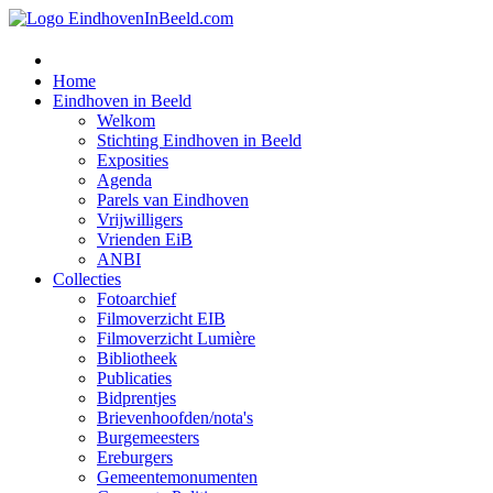
Home
Eindhoven in Beeld
Welkom
Stichting Eindhoven in Beeld
Exposities
Agenda
Parels van Eindhoven
Vrijwilligers
Vrienden EiB
ANBI
Collecties
Fotoarchief
Filmoverzicht EIB
Filmoverzicht Lumière
Bibliotheek
Publicaties
Bidprentjes
Brievenhoofden/nota's
Burgemeesters
Ereburgers
Gemeentemonumenten