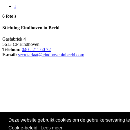
1
6 foto's
Stichting Eindhoven in Beeld
Gasfabriek 4
5613 CP Eindhoven
Telefoon:
040 - 211 60 72
E-mail:
secretariaat@eindhoveninbeeld.com
Social media
Deze website gebruikt cookies om de gebruikerservaring te
© Copyright
Stichting Eindhoven in Beeld
. All Rights Reserved |
Pr
Cookie-beleid.
Lees meer