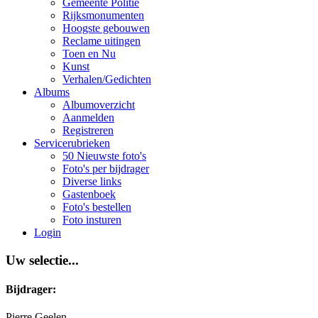
Gemeente Politie
Rijksmonumenten
Hoogste gebouwen
Reclame uitingen
Toen en Nu
Kunst
Verhalen/Gedichten
Albums
Albumoverzicht
Aanmelden
Registreren
Servicerubrieken
50 Nieuwste foto's
Foto's per bijdrager
Diverse links
Gastenboek
Foto's bestellen
Foto insturen
Login
Uw selectie...
Bijdrager:
Pierre Geelen