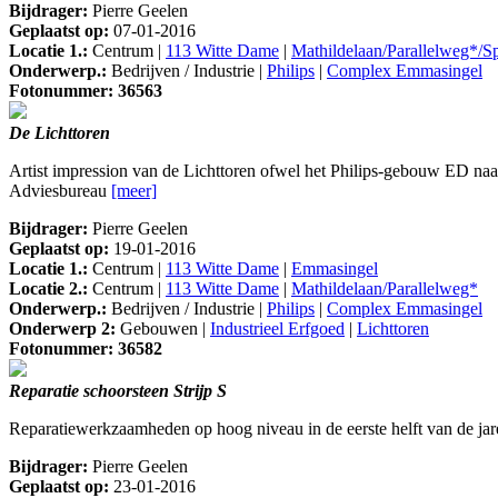
Bijdrager:
Pierre Geelen
Geplaatst op:
07-01-2016
Locatie 1.:
Centrum |
113 Witte Dame
|
Mathildelaan/Parallelweg*/Sp
Onderwerp.:
Bedrijven / Industrie |
Philips
|
Complex Emmasingel
Fotonummer: 36563
De Lichttoren
Artist impression van de Lichttoren ofwel het Philips-gebouw ED na
Adviesbureau
[meer]
Bijdrager:
Pierre Geelen
Geplaatst op:
19-01-2016
Locatie 1.:
Centrum |
113 Witte Dame
|
Emmasingel
Locatie 2.:
Centrum |
113 Witte Dame
|
Mathildelaan/Parallelweg*
Onderwerp.:
Bedrijven / Industrie |
Philips
|
Complex Emmasingel
Onderwerp 2:
Gebouwen |
Industrieel Erfgoed
|
Lichttoren
Fotonummer: 36582
Reparatie schoorsteen Strijp S
Reparatiewerkzaamheden op hoog niveau in de eerste helft van de jar
Bijdrager:
Pierre Geelen
Geplaatst op:
23-01-2016