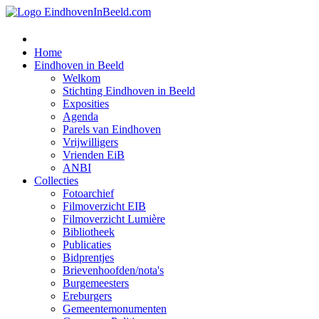
Home
Eindhoven in Beeld
Welkom
Stichting Eindhoven in Beeld
Exposities
Agenda
Parels van Eindhoven
Vrijwilligers
Vrienden EiB
ANBI
Collecties
Fotoarchief
Filmoverzicht EIB
Filmoverzicht Lumière
Bibliotheek
Publicaties
Bidprentjes
Brievenhoofden/nota's
Burgemeesters
Ereburgers
Gemeentemonumenten