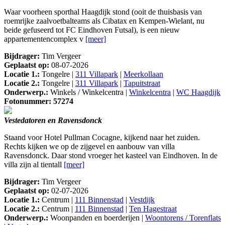
Waar voorheen sporthal Haagdijk stond (ooit de thuisbasis van
roemrijke zaalvoetbalteams als Cibatax en Kempen-Wielant, nu
beide gefuseerd tot FC Eindhoven Futsal), is een nieuw
appartementencomplex v
[meer]
Bijdrager:
Tim Vergeer
Geplaatst op:
08-07-2026
Locatie 1.:
Tongelre |
311 Villapark
|
Meerkollaan
Locatie 2.:
Tongelre |
311 Villapark
|
Tapuitstraat
Onderwerp.:
Winkels / Winkelcentra |
Winkelcentra
|
WC Haagdijk
Fotonummer: 57274
Vestedatoren en Ravensdonck
Staand voor Hotel Pullman Cocagne, kijkend naar het zuiden.
Rechts kijken we op de zijgevel en aanbouw van villa
Ravensdonck. Daar stond vroeger het kasteel van Eindhoven. In de
villa zijn al tientall
[meer]
Bijdrager:
Tim Vergeer
Geplaatst op:
02-07-2026
Locatie 1.:
Centrum |
111 Binnenstad
|
Vestdijk
Locatie 2.:
Centrum |
111 Binnenstad
|
Ten Hagestraat
Onderwerp.:
Woonpanden en boerderijen |
Woontorens / Torenflats