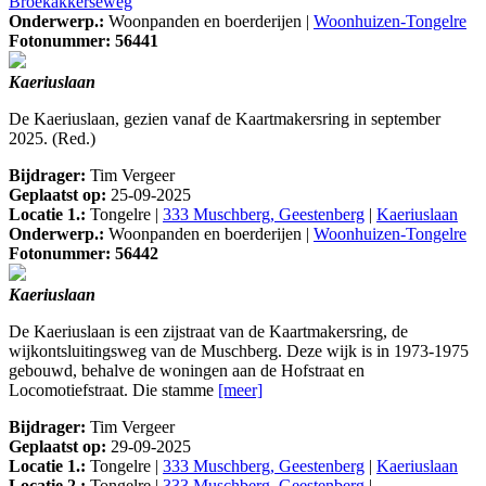
Broekakkerseweg
Onderwerp.:
Woonpanden en boerderijen |
Woonhuizen-Tongelre
Fotonummer: 56441
Kaeriuslaan
De Kaeriuslaan, gezien vanaf de Kaartmakersring in september
2025. (Red.)
Bijdrager:
Tim Vergeer
Geplaatst op:
25-09-2025
Locatie 1.:
Tongelre |
333 Muschberg, Geestenberg
|
Kaeriuslaan
Onderwerp.:
Woonpanden en boerderijen |
Woonhuizen-Tongelre
Fotonummer: 56442
Kaeriuslaan
De Kaeriuslaan is een zijstraat van de Kaartmakersring, de
wijkontsluitingsweg van de Muschberg. Deze wijk is in 1973-1975
gebouwd, behalve de woningen aan de Hofstraat en
Locomotiefstraat. Die stamme
[meer]
Bijdrager:
Tim Vergeer
Geplaatst op:
29-09-2025
Locatie 1.:
Tongelre |
333 Muschberg, Geestenberg
|
Kaeriuslaan
Locatie 2.:
Tongelre |
333 Muschberg, Geestenberg
|