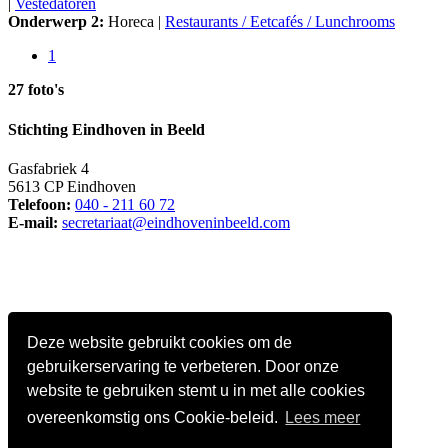
|
Vestedatoren
Onderwerp 2:
Horeca |
Restaurants / Eetcafés / Lunchrooms
1
27 foto's
Stichting Eindhoven in Beeld
Gasfabriek 4
5613 CP Eindhoven
Telefoon:
040 - 211 60 72
E-mail:
secretariaat@eindhoveninbeeld.com
Deze website gebruikt cookies om de
gebruikerservaring te verbeteren. Door onze
website te gebruiken stemt u in met alle cookies
overeenkomstig ons Cookie-beleid.
Lees meer
Social media