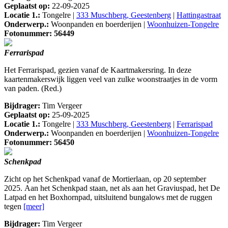
Geplaatst op:
22-09-2025
Locatie 1.:
Tongelre |
333 Muschberg, Geestenberg
|
Hattingastraat
Onderwerp.:
Woonpanden en boerderijen |
Woonhuizen-Tongelre
Fotonummer: 56449
Ferrarispad
Het Ferrarispad, gezien vanaf de Kaartmakersring. In deze
kaartenmakerswijk liggen veel van zulke woonstraatjes in de vorm
van paden. (Red.)
Bijdrager:
Tim Vergeer
Geplaatst op:
25-09-2025
Locatie 1.:
Tongelre |
333 Muschberg, Geestenberg
|
Ferrarispad
Onderwerp.:
Woonpanden en boerderijen |
Woonhuizen-Tongelre
Fotonummer: 56450
Schenkpad
Zicht op het Schenkpad vanaf de Mortierlaan, op 20 september
2025. Aan het Schenkpad staan, net als aan het Graviuspad, het De
Latpad en het Boxhornpad, uitsluitend bungalows met de ruggen
tegen
[meer]
Bijdrager:
Tim Vergeer