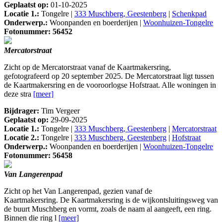
Geplaatst op:
01-10-2025
Locatie 1.:
Tongelre |
333 Muschberg, Geestenberg
|
Schenkpad
Onderwerp.:
Woonpanden en boerderijen |
Woonhuizen-Tongelre
Fotonummer: 56452
Mercatorstraat
Zicht op de Mercatorstraat vanaf de Kaartmakersring,
gefotografeerd op 20 september 2025. De Mercatorstraat ligt tussen
de Kaartmakersring en de vooroorlogse Hofstraat. Alle woningen in
deze stra
[meer]
Bijdrager:
Tim Vergeer
Geplaatst op:
29-09-2025
Locatie 1.:
Tongelre |
333 Muschberg, Geestenberg
|
Mercatorstraat
Locatie 2.:
Tongelre |
333 Muschberg, Geestenberg
|
Hofstraat
Onderwerp.:
Woonpanden en boerderijen |
Woonhuizen-Tongelre
Fotonummer: 56458
Van Langerenpad
Zicht op het Van Langerenpad, gezien vanaf de
Kaartmakersring. De Kaartmakersring is de wijkontsluitingsweg van
de buurt Muschberg en vormt, zoals de naam al aangeeft, een ring.
Binnen die ring l
[meer]