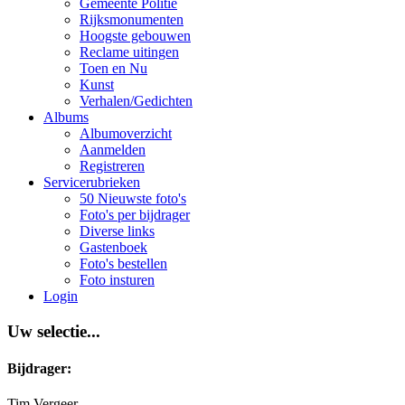
Gemeente Politie
Rijksmonumenten
Hoogste gebouwen
Reclame uitingen
Toen en Nu
Kunst
Verhalen/Gedichten
Albums
Albumoverzicht
Aanmelden
Registreren
Servicerubrieken
50 Nieuwste foto's
Foto's per bijdrager
Diverse links
Gastenboek
Foto's bestellen
Foto insturen
Login
Uw selectie...
Bijdrager:
Tim Vergeer