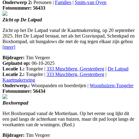
Onderwerp 2:
Personen |
Families
|
Smits-van Oyen
Fotonummer: 56433
Zicht op De Latpad
Zicht op het De Latpad vanaf de Kaartmakersring, op 20 september
2025. Het De Latpad bestaat, net als het Graviuspad, Schenkpad en
Boxhornpad, uit bungalows die met de rug tegen elkaar zijn gebou
[meer]
Bijdrager:
Tim Vergeer
Geplaatst op:
06-10-2025
Locatie 1.:
Tongelre |
333 Muschberg, Geestenberg
|
De Latpad
Locatie 2.:
Tongelre |
333 Muschberg, Geestenberg
|
Kaartmakersring
Onderwerp.:
Woonpanden en boerderijen |
Woonhuizen-Tongelre
Fotonummer: 56434
Boxhornpad
Het Boxhornpad vanaf de Mortierlaan. Op het eerste oog lijkt dit
een pad langs de achterkant van huizen, maar dit pad loopt langs de
voorkanten van de woningen. (Red.)
Bijdrager:
Tim Vergeer