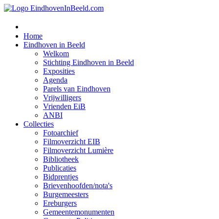
Home
Eindhoven in Beeld
Welkom
Stichting Eindhoven in Beeld
Exposities
Agenda
Parels van Eindhoven
Vrijwilligers
Vrienden EiB
ANBI
Collecties
Fotoarchief
Filmoverzicht EIB
Filmoverzicht Lumière
Bibliotheek
Publicaties
Bidprentjes
Brievenhoofden/nota's
Burgemeesters
Ereburgers
Gemeentemonumenten