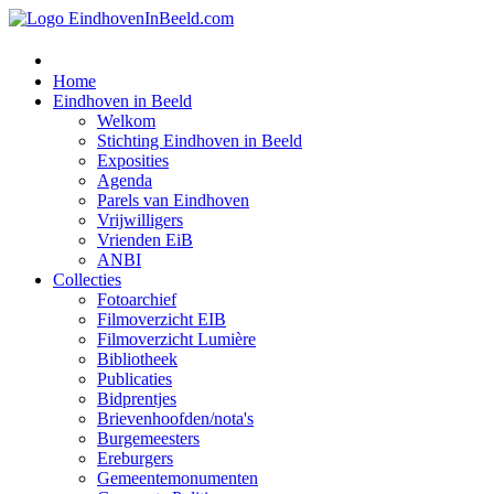
Home
Eindhoven in Beeld
Welkom
Stichting Eindhoven in Beeld
Exposities
Agenda
Parels van Eindhoven
Vrijwilligers
Vrienden EiB
ANBI
Collecties
Fotoarchief
Filmoverzicht EIB
Filmoverzicht Lumière
Bibliotheek
Publicaties
Bidprentjes
Brievenhoofden/nota's
Burgemeesters
Ereburgers
Gemeentemonumenten