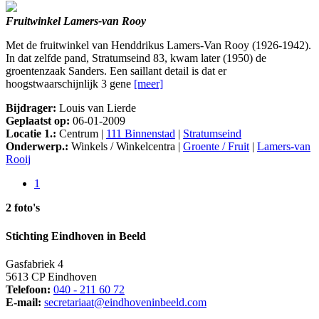
Fruitwinkel Lamers-van Rooy
Met de fruitwinkel van Henddrikus Lamers-Van Rooy (1926-1942).
In dat zelfde pand, Stratumseind 83, kwam later (1950) de
groentenzaak Sanders. Een saillant detail is dat er
hoogstwaarschijnlijk 3 gene
[meer]
Bijdrager:
Louis van Lierde
Geplaatst op:
06-01-2009
Locatie 1.:
Centrum |
111 Binnenstad
|
Stratumseind
Onderwerp.:
Winkels / Winkelcentra |
Groente / Fruit
|
Lamers-van
Rooij
1
2 foto's
Stichting Eindhoven in Beeld
Gasfabriek 4
5613 CP Eindhoven
Telefoon:
040 - 211 60 72
E-mail:
secretariaat@eindhoveninbeeld.com