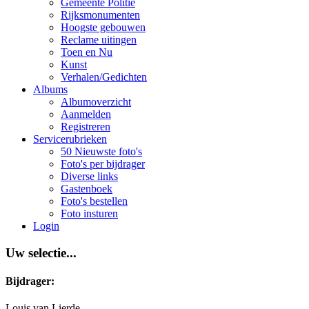
Gemeente Politie
Rijksmonumenten
Hoogste gebouwen
Reclame uitingen
Toen en Nu
Kunst
Verhalen/Gedichten
Albums
Albumoverzicht
Aanmelden
Registreren
Servicerubrieken
50 Nieuwste foto's
Foto's per bijdrager
Diverse links
Gastenboek
Foto's bestellen
Foto insturen
Login
Uw selectie...
Bijdrager:
Louis van Lierde