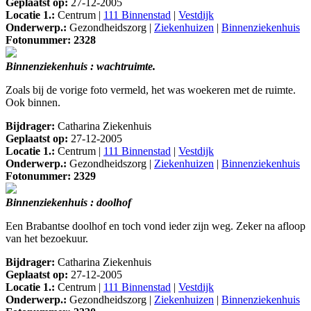
Geplaatst op:
27-12-2005
Locatie 1.:
Centrum |
111 Binnenstad
|
Vestdijk
Onderwerp.:
Gezondheidszorg |
Ziekenhuizen
|
Binnenziekenhuis
Fotonummer: 2328
Binnenziekenhuis : wachtruimte.
Zoals bij de vorige foto vermeld, het was woekeren met de ruimte.
Ook binnen.
Bijdrager:
Catharina Ziekenhuis
Geplaatst op:
27-12-2005
Locatie 1.:
Centrum |
111 Binnenstad
|
Vestdijk
Onderwerp.:
Gezondheidszorg |
Ziekenhuizen
|
Binnenziekenhuis
Fotonummer: 2329
Binnenziekenhuis : doolhof
Een Brabantse doolhof en toch vond ieder zijn weg. Zeker na afloop
van het bezoekuur.
Bijdrager:
Catharina Ziekenhuis
Geplaatst op:
27-12-2005
Locatie 1.:
Centrum |
111 Binnenstad
|
Vestdijk
Onderwerp.:
Gezondheidszorg |
Ziekenhuizen
|
Binnenziekenhuis