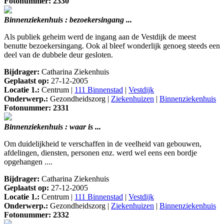
Fotonummer: 2330
Binnenziekenhuis : bezoekersingang ...
Als publiek geheim werd de ingang aan de Vestdijk de meest
benutte bezoekersingang. Ook al bleef wonderlijk genoeg steeds een
deel van de dubbele deur gesloten.
Bijdrager:
Catharina Ziekenhuis
Geplaatst op:
27-12-2005
Locatie 1.:
Centrum |
111 Binnenstad
|
Vestdijk
Onderwerp.:
Gezondheidszorg |
Ziekenhuizen
|
Binnenziekenhuis
Fotonummer: 2331
Binnenziekenhuis : waar is ...
Om duidelijkheid te verschaffen in de veelheid van gebouwen,
afdelingen, diensten, personen enz. werd wel eens een bordje
opgehangen ....
Bijdrager:
Catharina Ziekenhuis
Geplaatst op:
27-12-2005
Locatie 1.:
Centrum |
111 Binnenstad
|
Vestdijk
Onderwerp.:
Gezondheidszorg |
Ziekenhuizen
|
Binnenziekenhuis
Fotonummer: 2332