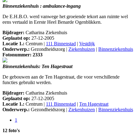
Binnenziekenhuis : ambulance-ingang
De E.H.B.O. werd vanwege het groeiende tekort aan ruimte wel
eens vertaald in Eerste Heel Benarde Ogenblikken.
Bijdrager:
Catharina Ziekenhuis
Geplaatst op:
27-12-2005
Locatie 1.:
Centrum |
111 Binnenstad
|
Vestdijk
Onderwerp.:
Gezondheidszorg |
Ziekenhuizen
|
Binnenziekenhuis
Fotonummer: 2333
Binnenziekenhuis: Ten Hagestraat
De gebouwen aan de Ten Hagestraat, die voor verschillende
functies gebruikt werden.
Bijdrager:
Catharina Ziekenhuis
Geplaatst op:
27-12-2005
Locatie 1.:
Centrum |
111 Binnenstad
|
Ten Hagestraat
Onderwerp.:
Gezondheidszorg |
Ziekenhuizen
|
Binnenziekenhuis
1
12 foto's