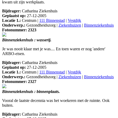
kwam uit zijn werkplaats.
Bijdrager:
Catharina Ziekenhuis
Geplaatst op:
27-12-2005
Locatie 1.:
Centrum |
111 Binnenstad
|
Vestdijk
Onderwerp.:
Gezondheidszorg |
Ziekenhuizen
|
Binnenziekenhuis
Fotonummer: 2323
Binnenziekenhuis : wasserij.
Je was nooit klaar met je was.... En toen waren er nog 'andere'
ARBO-eisen.
Bijdrager:
Catharina Ziekenhuis
Geplaatst op:
27-12-2005
Locatie 1.:
Centrum |
111 Binnenstad
|
Vestdijk
Onderwerp.:
Gezondheidszorg |
Ziekenhuizen
|
Binnenziekenhuis
Fotonummer: 2327
Binnenziekenhuis : binnenplaats.
Vooral de laatste decennia was het woekeren met de ruimte. Ook
buiten.
Bijdrager:
Catharina Ziekenhuis