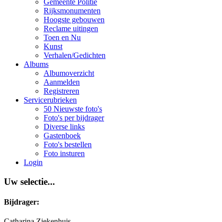
Gemeente Politie
Rijksmonumenten
Hoogste gebouwen
Reclame uitingen
Toen en Nu
Kunst
Verhalen/Gedichten
Albums
Albumoverzicht
Aanmelden
Registreren
Servicerubrieken
50 Nieuwste foto's
Foto's per bijdrager
Diverse links
Gastenboek
Foto's bestellen
Foto insturen
Login
Uw selectie...
Bijdrager:
Catharina Ziekenhuis