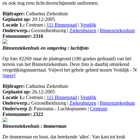
en ook nog eens licht-doorschijnende uniformen.
Bijdrager:
Catharina Ziekenhuis
Geplaatst op:
20-12-2005
Locatie 1.:
Centrum |
111 Binnenstad
|
Vestdijk
Onderwerp.:
Gezondheidszorg |
Ziekenhuizen
|
Binnenziekenhuis
Fotonummer: 2316
Binnenziekenhuis en omgeving : luchtfoto
Op foto #2269 staat de plattegrond (180 graden gedraaid) van het
terrein van het Binnenziekenhuis. Deze foto is daarbij uitstekend
vergelijkingsmateriaal. Vrijwel het gehele gebied tussen Vestdijk - N
[meer]
Bijdrager:
Catharina Ziekenhuis
Geplaatst op:
26-12-2005
Locatie 1.:
Centrum |
111 Binnenstad
|
Vestdijk
Onderwerp.:
Gezondheidszorg |
Ziekenhuizen
|
Binnenziekenhuis
Onderwerp 2:
Panorama - Luchtopnames |
Centrum
Fotonummer: 2322
Binnenziekenhuis : timmerman
De timmerman en hout, dat betekende 'alles'. Van kast tot kruk