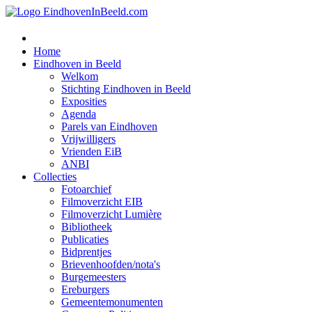
Home
Eindhoven in Beeld
Welkom
Stichting Eindhoven in Beeld
Exposities
Agenda
Parels van Eindhoven
Vrijwilligers
Vrienden EiB
ANBI
Collecties
Fotoarchief
Filmoverzicht EIB
Filmoverzicht Lumière
Bibliotheek
Publicaties
Bidprentjes
Brievenhoofden/nota's
Burgemeesters
Ereburgers
Gemeentemonumenten