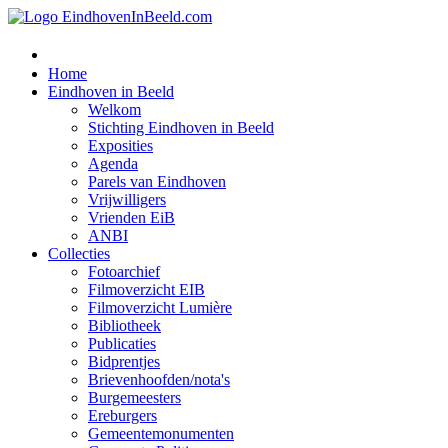
Home
Eindhoven in Beeld
Welkom
Stichting Eindhoven in Beeld
Exposities
Agenda
Parels van Eindhoven
Vrijwilligers
Vrienden EiB
ANBI
Collecties
Fotoarchief
Filmoverzicht EIB
Filmoverzicht Lumière
Bibliotheek
Publicaties
Bidprentjes
Brievenhoofden/nota's
Burgemeesters
Ereburgers
Gemeentemonumenten