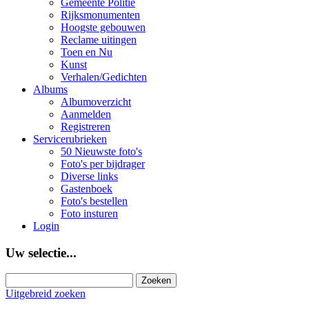
Gemeente Politie
Rijksmonumenten
Hoogste gebouwen
Reclame uitingen
Toen en Nu
Kunst
Verhalen/Gedichten
Albums
Albumoverzicht
Aanmelden
Registreren
Servicerubrieken
50 Nieuwste foto's
Foto's per bijdrager
Diverse links
Gastenboek
Foto's bestellen
Foto insturen
Login
Uw selectie...
Uitgebreid zoeken