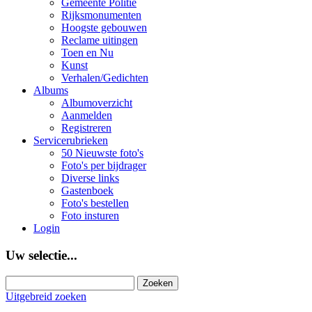
Gemeente Politie
Rijksmonumenten
Hoogste gebouwen
Reclame uitingen
Toen en Nu
Kunst
Verhalen/Gedichten
Albums
Albumoverzicht
Aanmelden
Registreren
Servicerubrieken
50 Nieuwste foto's
Foto's per bijdrager
Diverse links
Gastenboek
Foto's bestellen
Foto insturen
Login
Uw selectie...
Uitgebreid zoeken