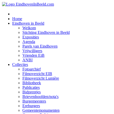
Home
Eindhoven in Beeld
Welkom
Stichting Eindhoven in Beeld
Exposities
Agenda
Parels van Eindhoven
Vrijwilligers
Vrienden EiB
ANBI
Collecties
Fotoarchief
Filmoverzicht EIB
Filmoverzicht Lumière
Bibliotheek
Publicaties
Bidprentjes
Brievenhoofden/nota's
Burgemeesters
Ereburgers
Gemeentemonumenten