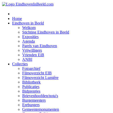
Home
Eindhoven in Beeld
Welkom
Stichting Eindhoven in Beeld
Exposities
Agenda
Parels van Eindhoven
Vrijwilligers
Vrienden EiB
ANBI
Collecties
Fotoarchief
Filmoverzicht EIB
Filmoverzicht Lumière
Bibliotheek
Publicaties
Bidprentjes
Brievenhoofden/nota's
Burgemeesters
Ereburgers
Gemeentemonumenten