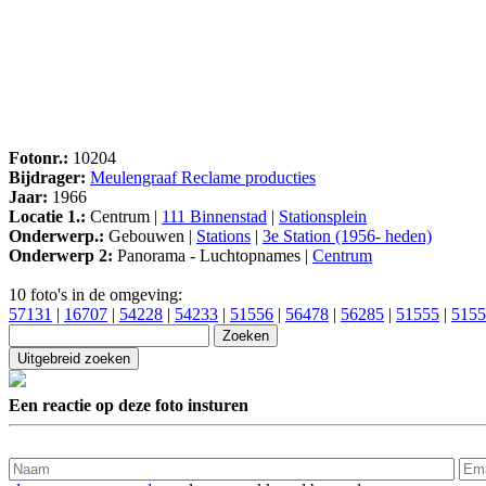
Fotonr.:
10204
Bijdrager:
Meulengraaf Reclame producties
Jaar:
1966
Locatie 1.:
Centrum |
111 Binnenstad
|
Stationsplein
Onderwerp.:
Gebouwen |
Stations
|
3e Station (1956- heden)
Onderwerp 2:
Panorama - Luchtopnames |
Centrum
10 foto's in de omgeving:
57131
|
16707
|
54228
|
54233
|
51556
|
56478
|
56285
|
51555
|
5155
Een reactie op deze foto insturen