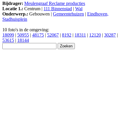
Bijdrager:
Meulengraaf Reclame producties
Locatie 1.:
Centrum |
111 Binnenstad
|
Wal
Onderwerp.:
Gebouwen |
Gemeentehuizen
|
Eindhoven,
Stadhuisplein
10 foto's in de omgeving:
18099
|
50955
|
48175
|
52067
|
8192
|
18311
|
12120
|
30287
|
53615
|
18144