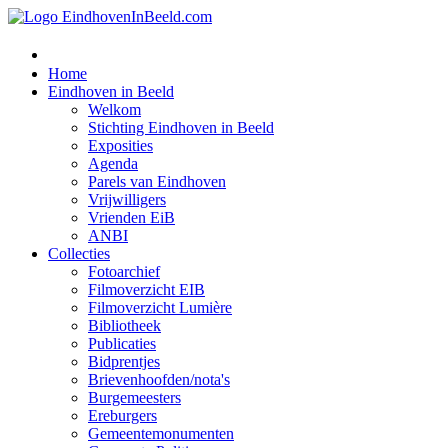
Home
Eindhoven in Beeld
Welkom
Stichting Eindhoven in Beeld
Exposities
Agenda
Parels van Eindhoven
Vrijwilligers
Vrienden EiB
ANBI
Collecties
Fotoarchief
Filmoverzicht EIB
Filmoverzicht Lumière
Bibliotheek
Publicaties
Bidprentjes
Brievenhoofden/nota's
Burgemeesters
Ereburgers
Gemeentemonumenten