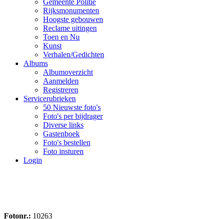
Gemeente Politie
Rijksmonumenten
Hoogste gebouwen
Reclame uitingen
Toen en Nu
Kunst
Verhalen/Gedichten
Albums
Albumoverzicht
Aanmelden
Registreren
Servicerubrieken
50 Nieuwste foto's
Foto's per bijdrager
Diverse links
Gastenboek
Foto's bestellen
Foto insturen
Login
Fotonr.:
10263