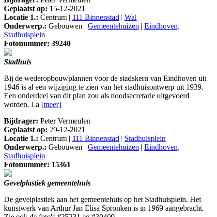
Geplaatst op:
15-12-2021
Locatie 1.:
Centrum |
111 Binnenstad
|
Wal
Onderwerp.:
Gebouwen |
Gemeentehuizen
|
Eindhoven,
Stadhuisplein
Fotonummer: 39240
Stadhuis
Bij de wederopbouwplannen voor de stadskern van Eindhoven uit
1946 is al een wijziging te zien van het stadhuisontwerp uit 1939.
Een onderdeel van dit plan zou als noodsecretarie uitgevoerd
worden. La
[meer]
Bijdrager:
Peter Vermeulen
Geplaatst op:
29-12-2021
Locatie 1.:
Centrum |
111 Binnenstad
|
Stadhuisplein
Onderwerp.:
Gebouwen |
Gemeentehuizen
|
Eindhoven,
Stadhuisplein
Fotonummer: 15361
Gevelplastiek gemeentehuis
De gevelplastiek aan het gemeentehuis op het Stadhuisplein. Het
kunstwerk van Arthur Jan Elisa Spronken is in 1969 aangebracht.
Zie ook de foto's #25231 en #30409.