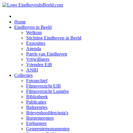
Home
Eindhoven in Beeld
Welkom
Stichting Eindhoven in Beeld
Exposities
Agenda
Parels van Eindhoven
Vrijwilligers
Vrienden EiB
ANBI
Collecties
Fotoarchief
Filmoverzicht EIB
Filmoverzicht Lumière
Bibliotheek
Publicaties
Bidprentjes
Brievenhoofden/nota's
Burgemeesters
Ereburgers
Gemeentemonumenten