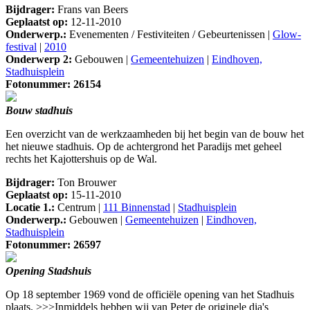
Bijdrager:
Frans van Beers
Geplaatst op:
12-11-2010
Onderwerp.:
Evenementen / Festiviteiten / Gebeurtenissen |
Glow-
festival
|
2010
Onderwerp 2:
Gebouwen |
Gemeentehuizen
|
Eindhoven,
Stadhuisplein
Fotonummer: 26154
Bouw stadhuis
Een overzicht van de werkzaamheden bij het begin van de bouw het
het nieuwe stadhuis. Op de achtergrond het Paradijs met geheel
rechts het Kajottershuis op de Wal.
Bijdrager:
Ton Brouwer
Geplaatst op:
15-11-2010
Locatie 1.:
Centrum |
111 Binnenstad
|
Stadhuisplein
Onderwerp.:
Gebouwen |
Gemeentehuizen
|
Eindhoven,
Stadhuisplein
Fotonummer: 26597
Opening Stadshuis
Op 18 september 1969 vond de officiële opening van het Stadhuis
plaats. >>>Inmiddels hebben wij van Peter de originele dia's