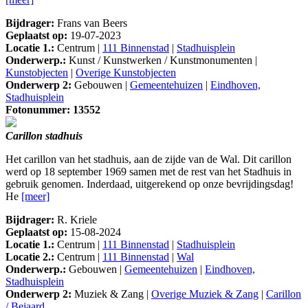
Bijdrager:
Frans van Beers
Geplaatst op:
19-07-2023
Locatie 1.:
Centrum |
111 Binnenstad
|
Stadhuisplein
Onderwerp.:
Kunst / Kunstwerken / Kunstmonumenten |
Kunstobjecten
|
Overige Kunstobjecten
Onderwerp 2:
Gebouwen |
Gemeentehuizen
|
Eindhoven,
Stadhuisplein
Fotonummer: 13552
Carillon stadhuis
Het carillon van het stadhuis, aan de zijde van de Wal. Dit carillon
werd op 18 september 1969 samen met de rest van het Stadhuis in
gebruik genomen. Inderdaad, uitgerekend op onze bevrijdingsdag!
He
[meer]
Bijdrager:
R. Kriele
Geplaatst op:
15-08-2024
Locatie 1.:
Centrum |
111 Binnenstad
|
Stadhuisplein
Locatie 2.:
Centrum |
111 Binnenstad
|
Wal
Onderwerp.:
Gebouwen |
Gemeentehuizen
|
Eindhoven,
Stadhuisplein
Onderwerp 2:
Muziek & Zang |
Overige Muziek & Zang
|
Carillon
/ Beiaard