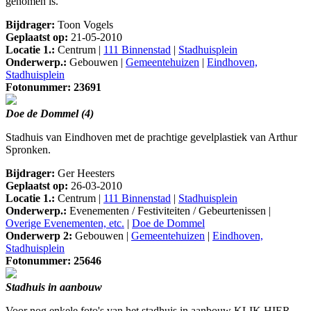
genomen is.
Bijdrager:
Toon Vogels
Geplaatst op:
21-05-2010
Locatie 1.:
Centrum |
111 Binnenstad
|
Stadhuisplein
Onderwerp.:
Gebouwen |
Gemeentehuizen
|
Eindhoven,
Stadhuisplein
Fotonummer: 23691
Doe de Dommel (4)
Stadhuis van Eindhoven met de prachtige gevelplastiek van Arthur
Spronken.
Bijdrager:
Ger Heesters
Geplaatst op:
26-03-2010
Locatie 1.:
Centrum |
111 Binnenstad
|
Stadhuisplein
Onderwerp.:
Evenementen / Festiviteiten / Gebeurtenissen |
Overige Evenementen, etc.
|
Doe de Dommel
Onderwerp 2:
Gebouwen |
Gemeentehuizen
|
Eindhoven,
Stadhuisplein
Fotonummer: 25646
Stadhuis in aanbouw
Voor nog enkele foto's van het stadhuis in aanbouw KLIK HIER