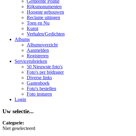
Gemeente Politie
Rijksmonumenten
Hoogste gebouwen
Reclame uitingen
Toen en Nu
Kunst
Verhalen/Gedichten
Albums
Albumoverzicht
Aanmelden
Registreren
Servicerubrieken
50 Nieuwste foto's
Foto's per bijdrager
Diverse links
Gastenboek
Foto's bestellen
Foto insturen
Login
Uw selectie...
Categorie:
Niet geselecteerd