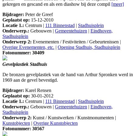
gekregen en gescand en als een diashow bij deze compil
[meer]
Bijdrager:
Peter de Greef
Geplaatst op:
15-12-2010
Locatie 1.:
Centrum |
111 Binnenstad
|
Stadhuisplein
Onderwerp.:
Gebouwen |
Gemeentehuizen
|
Eindhoven,
Stadhuisplein
Onderwerp 2:
Evenementen / Festiviteiten / Gebeurtenissen |
Overige Evenementen, etc.
|
Opening Stadhuis, Stadhuisplein
Fotonummer: 30409
Gevelplastiek Stadhuis
De bronzen gevelplastiek van de hand van Arthur Spronken werd in
1969 aan de gevel bevestigd.
Bijdrager:
Karel Rensen
Geplaatst op:
30-01-2012
Locatie 1.:
Centrum |
111 Binnenstad
|
Stadhuisplein
Onderwerp.:
Gebouwen |
Gemeentehuizen
|
Eindhoven,
Stadhuisplein
Onderwerp 2:
Kunst / Kunstwerken / Kunstmonumenten |
Kunstobjecten
|
Overige Kunstobjecten
Fotonummer: 30567