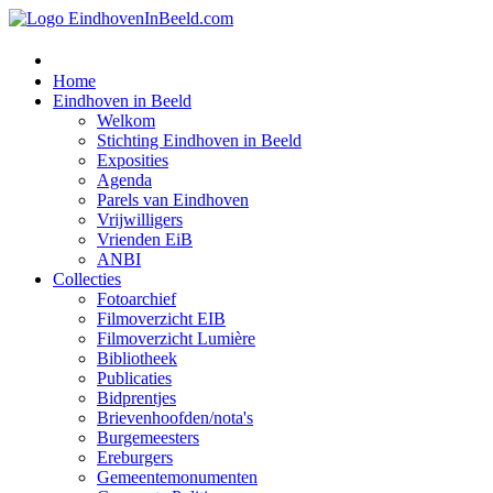
Home
Eindhoven in Beeld
Welkom
Stichting Eindhoven in Beeld
Exposities
Agenda
Parels van Eindhoven
Vrijwilligers
Vrienden EiB
ANBI
Collecties
Fotoarchief
Filmoverzicht EIB
Filmoverzicht Lumière
Bibliotheek
Publicaties
Bidprentjes
Brievenhoofden/nota's
Burgemeesters
Ereburgers
Gemeentemonumenten