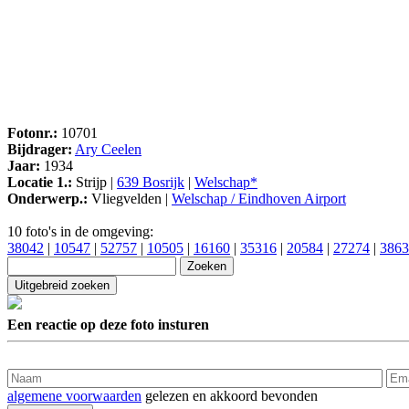
Fotonr.:
10701
Bijdrager:
Ary Ceelen
Jaar:
1934
Locatie 1.:
Strijp |
639 Bosrijk
|
Welschap*
Onderwerp.:
Vliegvelden |
Welschap / Eindhoven Airport
10 foto's in de omgeving:
38042
|
10547
|
52757
|
10505
|
16160
|
35316
|
20584
|
27274
|
3863
Een reactie op deze foto insturen
algemene voorwaarden
gelezen en akkoord bevonden