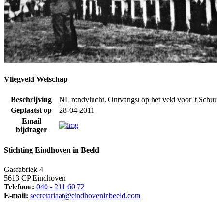
Vliegveld Welschap
Beschrijving
NL rondvlucht. Ontvangst op het veld voor 't Schuu
Geplaatst op
28-04-2011
Email
bijdrager
Stichting Eindhoven in Beeld
Gasfabriek 4
5613 CP Eindhoven
Telefoon:
040 - 211 60 72
E-mail:
secretariaat@eindhoveninbeeld.com