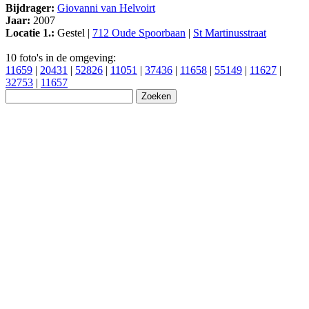
Bijdrager:
Giovanni van Helvoirt
Jaar:
2007
Locatie 1.:
Gestel |
712 Oude Spoorbaan
|
St Martinusstraat
10 foto's in de omgeving:
11659
|
20431
|
52826
|
11051
|
37436
|
11658
|
55149
|
11627
|
32753
|
11657