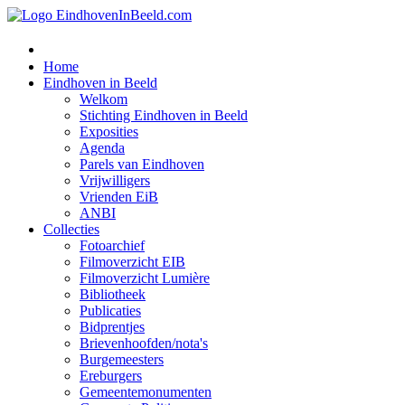
Home
Eindhoven in Beeld
Welkom
Stichting Eindhoven in Beeld
Exposities
Agenda
Parels van Eindhoven
Vrijwilligers
Vrienden EiB
ANBI
Collecties
Fotoarchief
Filmoverzicht EIB
Filmoverzicht Lumière
Bibliotheek
Publicaties
Bidprentjes
Brievenhoofden/nota's
Burgemeesters
Ereburgers
Gemeentemonumenten