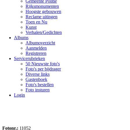
Gemeente Politie
Rijksmonumenten
Hoogste gebouwen
Reclame uitingen
Toen en Nu
Kunst
Verhalen/Gedichten
Albums
Albumoverzicht
Aanmelden
Registreren
Servicerubrieken
50 Nieuwste foto's
Foto's per bijdrager
Diverse links
Gastenboek
Foto's bestellen
Foto insturen
Login
Fotonr.:
11052