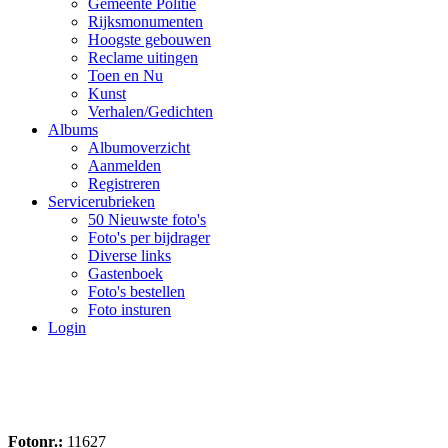
Gemeente Politie
Rijksmonumenten
Hoogste gebouwen
Reclame uitingen
Toen en Nu
Kunst
Verhalen/Gedichten
Albums
Albumoverzicht
Aanmelden
Registreren
Servicerubrieken
50 Nieuwste foto's
Foto's per bijdrager
Diverse links
Gastenboek
Foto's bestellen
Foto insturen
Login
Fotonr.:
11627