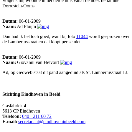
Volgens mij woonde in het derde huis vanaf de hoek de familie
Dorrestein-Ooms.
Datum:
06-01-2009
Naam:
Ad Pluijm
Dan had ik het toch goed, want bij foto
11044
wordt gesproken over
de Lambertusstraat en dat klopt per se niet.
Datum:
06-01-2009
Naam:
Giovanni van Helvoirt
Ad, op Geoweb staat dit pand aangeduid als St. Lambertusstraat 13.
Stichting Eindhoven in Beeld
Gasfabriek 4
5613 CP Eindhoven
Telefoon:
040 - 211 60 72
E-mail:
secretariaat@eindhoveninbeeld.com