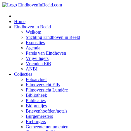
Home
Eindhoven in Beeld
Welkom
Stichting Eindhoven in Beeld
Exposities
Agenda
Parels van Eindhoven
Vrijwilligers
Vrienden EiB
ANBI
Collecties
Fotoarchief
Filmoverzicht EIB
Filmoverzicht Lumière
Bibliotheek
Publicaties
Bidprentjes
Brievenhoofden/nota's
Burgemeesters
Ereburgers
Gemeentemonumenten