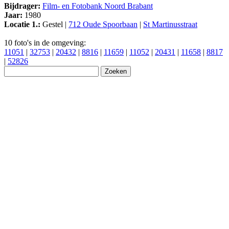
Bijdrager:
Film- en Fotobank Noord Brabant
Jaar:
1980
Locatie 1.:
Gestel |
712 Oude Spoorbaan
|
St Martinusstraat
10 foto's in de omgeving:
11051
|
32753
|
20432
|
8816
|
11659
|
11052
|
20431
|
11658
|
8817
|
52826