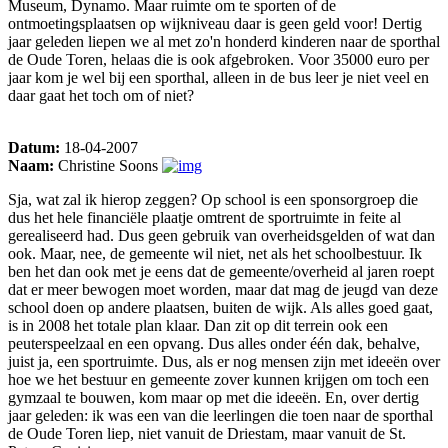
Museum, Dynamo. Maar ruimte om te sporten of de
ontmoetingsplaatsen op wijkniveau daar is geen geld voor! Dertig
jaar geleden liepen we al met zo'n honderd kinderen naar de sporthal
de Oude Toren, helaas die is ook afgebroken. Voor 35000 euro per
jaar kom je wel bij een sporthal, alleen in de bus leer je niet veel en
daar gaat het toch om of niet?
Datum:
18-04-2007
Naam:
Christine Soons
Sja, wat zal ik hierop zeggen? Op school is een sponsorgroep die
dus het hele financiële plaatje omtrent de sportruimte in feite al
gerealiseerd had. Dus geen gebruik van overheidsgelden of wat dan
ook. Maar, nee, de gemeente wil niet, net als het schoolbestuur. Ik
ben het dan ook met je eens dat de gemeente/overheid al jaren roept
dat er meer bewogen moet worden, maar dat mag de jeugd van deze
school doen op andere plaatsen, buiten de wijk. Als alles goed gaat,
is in 2008 het totale plan klaar. Dan zit op dit terrein ook een
peuterspeelzaal en een opvang. Dus alles onder één dak, behalve,
juist ja, een sportruimte. Dus, als er nog mensen zijn met ideeën over
hoe we het bestuur en gemeente zover kunnen krijgen om toch een
gymzaal te bouwen, kom maar op met die ideeën. En, over dertig
jaar geleden: ik was een van die leerlingen die toen naar de sporthal
de Oude Toren liep, niet vanuit de Driestam, maar vanuit de St.