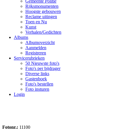
Gemeente Politie
Rijksmonumenten
Hoogste gebouwen
Reclame uitingen
Toen en Nu
Kunst
Verhalen/Gedichten
Albums
Albumoverzicht
Aanmelden
Registreren
Servicerubrieken
50 Nieuwste foto's
Foto's per bijdrager
Diverse links
Gastenboek
Foto's bestellen
Foto insturen
Login
Fotonr.:
11100