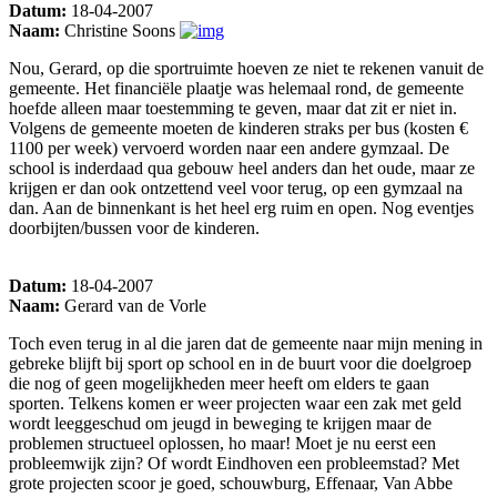
Datum:
18-04-2007
Naam:
Christine Soons
Nou, Gerard, op die sportruimte hoeven ze niet te rekenen vanuit de
gemeente. Het financiële plaatje was helemaal rond, de gemeente
hoefde alleen maar toestemming te geven, maar dat zit er niet in.
Volgens de gemeente moeten de kinderen straks per bus (kosten €
1100 per week) vervoerd worden naar een andere gymzaal. De
school is inderdaad qua gebouw heel anders dan het oude, maar ze
krijgen er dan ook ontzettend veel voor terug, op een gymzaal na
dan. Aan de binnenkant is het heel erg ruim en open. Nog eventjes
doorbijten/bussen voor de kinderen.
Datum:
18-04-2007
Naam:
Gerard van de Vorle
Toch even terug in al die jaren dat de gemeente naar mijn mening in
gebreke blijft bij sport op school en in de buurt voor die doelgroep
die nog of geen mogelijkheden meer heeft om elders te gaan
sporten. Telkens komen er weer projecten waar een zak met geld
wordt leeggeschud om jeugd in beweging te krijgen maar de
problemen structueel oplossen, ho maar! Moet je nu eerst een
probleemwijk zijn? Of wordt Eindhoven een probleemstad? Met
grote projecten scoor je goed, schouwburg, Effenaar, Van Abbe