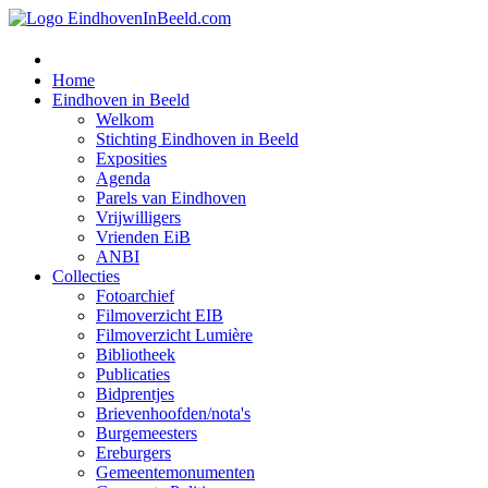
Home
Eindhoven in Beeld
Welkom
Stichting Eindhoven in Beeld
Exposities
Agenda
Parels van Eindhoven
Vrijwilligers
Vrienden EiB
ANBI
Collecties
Fotoarchief
Filmoverzicht EIB
Filmoverzicht Lumière
Bibliotheek
Publicaties
Bidprentjes
Brievenhoofden/nota's
Burgemeesters
Ereburgers
Gemeentemonumenten