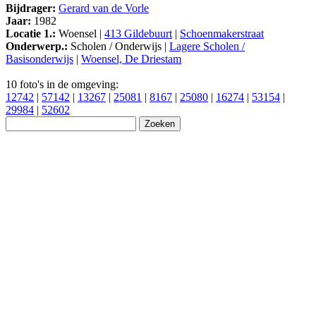
Bijdrager:
Gerard van de Vorle
Jaar:
1982
Locatie 1.:
Woensel |
413 Gildebuurt
|
Schoenmakerstraat
Onderwerp.:
Scholen / Onderwijs |
Lagere Scholen /
Basisonderwijs
|
Woensel, De Driestam
10 foto's in de omgeving:
12742
|
57142
|
13267
|
25081
|
8167
|
25080
|
16274
|
53154
|
29984
|
52602