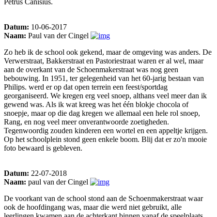
Petrus Canisius.
Datum:
10-06-2017
Naam:
Paul van der Cingel
Zo heb ik de school ook gekend, maar de omgeving was anders. De
Verwerstraat, Bakkerstraat en Pastoriestraat waren er al wel, maar
aan de overkant van de Schoenmakerstraat was nog geen
bebouwing. In 1951, ter gelegenheid van het 60-jarig bestaan van
Philips. werd er op dat open terrein een feest/sportdag
georganiseerd. We kregen erg veel snoep, althans veel meer dan ik
gewend was. Als ik wat kreeg was het één blokje chocola of
snoepje, maar op die dag kregen we allemaal een hele rol snoep,
Rang, en nog veel meer onverantwoorde zoetigheden.
Tegenwoordig zouden kinderen een wortel en een appeltje krijgen.
Op het schoolplein stond geen enkele boom. Blij dat er zo'n mooie
foto bewaard is gebleven.
Datum:
22-07-2018
Naam:
paul van der Cingel
De voorkant van de school stond aan de Schoenmakerstraat waar
ook de hoofdingang was, maar die werd niet gebruikt, alle
leerlingen kwamen aan de achterkant binnen vanaf de speelplaats.