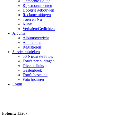
Gemeente Politie
Rijksmonumenten
Hoogste gebouwen
Reclame uitingen
Toen en Nu
Kunst
Verhalen/Gedichten
Albums
Albumoverzicht
Aanmelden
Registreren
Servicerubrieken
50 Nieuwste foto's
Foto's per bijdrager
Diverse links
Gastenboek
Foto's bestellen
Foto insturen
Login
Fotonr.:
13267