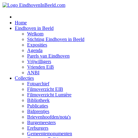
Home
Eindhoven in Beeld
Welkom
Stichting Eindhoven in Beeld
Exposities
Agenda
Parels van Eindhoven
Vrijwilligers
Vrienden EiB
ANBI
Collecties
Fotoarchief
Filmoverzicht EIB
Filmoverzicht Lumière
Bibliotheek
Publicaties
Bidprentjes
Brievenhoofden/nota's
Burgemeesters
Ereburgers
Gemeentemonumenten