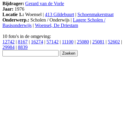
Bijdrager:
Gerard van de Vorle
Jaar:
1976
Locatie 1.:
Woensel |
413 Gildebuurt
|
Schoenmakerstraat
Onderwerp.:
Scholen / Onderwijs |
Lagere Scholen /
Basisonderwijs
|
Woensel, De Driestam
10 foto's in de omgeving:
12742
|
8167
|
16274
|
57142
|
11100
|
25080
|
25081
|
52602
|
29984
|
8839