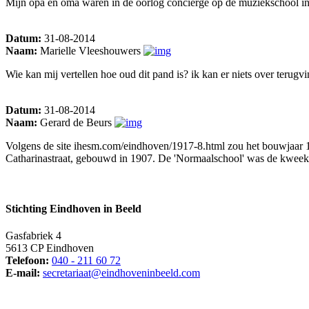
Mijn opa en oma waren in de oorlog conciërge op de muziekschool in 
Datum:
31-08-2014
Naam:
Marielle Vleeshouwers
Wie kan mij vertellen hoe oud dit pand is? ik kan er niets over terugvi
Datum:
31-08-2014
Naam:
Gerard de Beurs
Volgens de site ihesm.com/eindhoven/1917-8.html zou het bouwjaar 190
Catharinastraat, gebouwd in 1907. De 'Normaalschool' was de kweeks
Stichting Eindhoven in Beeld
Gasfabriek 4
5613 CP Eindhoven
Telefoon:
040 - 211 60 72
E-mail:
secretariaat@eindhoveninbeeld.com