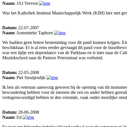
Naam:
JAJ Vervest
Was het Katholiek Instituut Maatschappelijk Werk (KIM) hier niet gev
Datum:
22-07-2007
Naam:
Annemieke Taphorn
We hadden geen betere bestemming voor dit pand kunnen krijgen. Einde
beschikbaar. Er is al eens eerder gevraagd dit pand voor de buurtbe
was een tijdje een dependance van de Parklaan en is later naar de Ca
Muziekschool naar de Pastoor Petersstraat was verhuisd.
Datum:
22-05-2008
Naam:
Piet Stoutjesdijk
Ik ben als veteraan aanwezig geweest bij de opening van dit monumental
bewondering hebben voor de mensen die een en ander hebben gerealis
vertegenwoordigd hebben in den vreemde, vaak onder moeilijke omst
Datum:
28-06-2008
Naam:
Ed
Er staat een bijzonder indrukwekkend verhaal over de veteranen en het