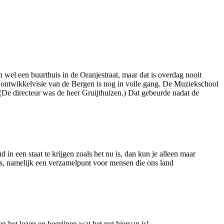
wel een buurthuis in de Oranjestraat, maar dat is overdag nooit
 ontwikkelvisie van de Bergen is nog in volle gang. De Muziekschool
 (De directeur was de heer Gruijthuizen.) Dat gebeurde nadat de
in een staat te krijgen zoals het nu is, dan kun je alleen maar
s, namelijk een verzamelpunt voor mensen die ons land
n het lezen en begrijpen wat het nut hiervan is!