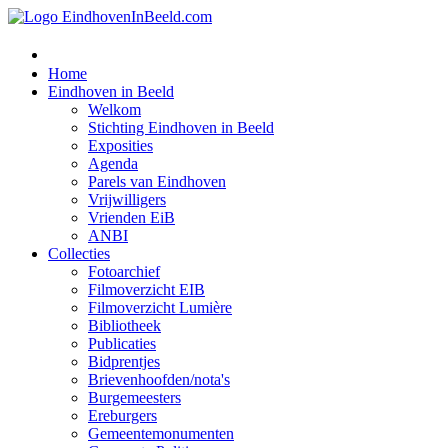
Home
Eindhoven in Beeld
Welkom
Stichting Eindhoven in Beeld
Exposities
Agenda
Parels van Eindhoven
Vrijwilligers
Vrienden EiB
ANBI
Collecties
Fotoarchief
Filmoverzicht EIB
Filmoverzicht Lumière
Bibliotheek
Publicaties
Bidprentjes
Brievenhoofden/nota's
Burgemeesters
Ereburgers
Gemeentemonumenten