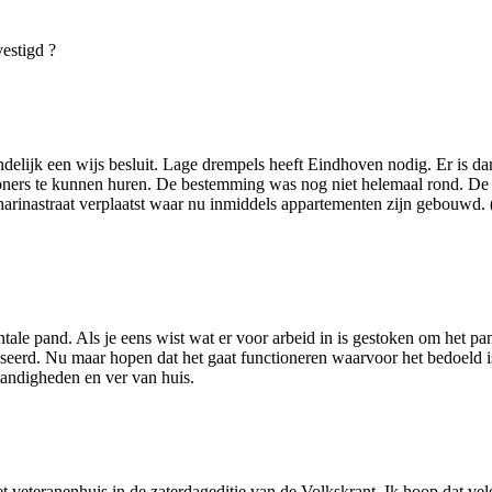
estigd ?
lijk een wijs besluit. Lage drempels heeft Eindhoven nodig. Er is dan 
woners te kunnen huren. De bestemming was nog niet helemaal rond. De
tharinastraat verplaatst waar nu inmiddels appartementen zijn gebouwd.
e pand. Als je eens wist wat er voor arbeid in is gestoken om het pand 
eerd. Nu maar hopen dat het gaat functioneren waarvoor het bedoeld i
andigheden en ver van huis.
 veteranenhuis in de zaterdageditie van de Volkskrant. Ik hoop dat vele