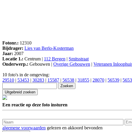
Fotonr.:
12310
Bijdrager:
Lies van Berlo-Kosterman
Jaar:
2007
Locatie 1.:
Centrum |
112 Bergen
|
Smitsstraat
Onderwerp.:
Gebouwen |
Overige Gebouwen
|
Veteranen Inloophui
10 foto's in de omgeving:
29510
|
53453
|
30283
|
15587
|
56538
|
31855
|
28070
|
56539
|
5653
Een reactie op deze foto insturen
algemene voorwaarden
gelezen en akkoord bevonden