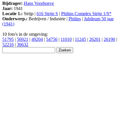
Bijdrager:
Hans Voorhoeve
Jaar:
1941
Locatie 1.:
Strijp |
616 Strijp S
|
Philips Complex Strijp 1/S*
Onderwerp.:
Bedrijven / Industrie |
Philips
|
Jubileum 50 jaar
(1941)
10 foto's in de omgeving:
51795
|
56921
|
49204
|
54756
|
11010
|
11245
|
26201
|
26190
|
52216
|
36632