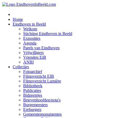
Home
Eindhoven in Beeld
Welkom
Stichting Eindhoven in Beeld
Exposities
Agenda
Parels van Eindhoven
Vrijwilligers
Vrienden EiB
ANBI
Collecties
Fotoarchief
Filmoverzicht EIB
Filmoverzicht Lumière
Bibliotheek
Publicaties
Bidprentjes
Brievenhoofden/nota's
Burgemeesters
Ereburgers
Gemeentemonumenten