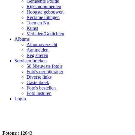
Gemeente Politie
Rijksmonumenten
Hoogste gebouwen
Reclame uitingen
Toen en Nu
Kunst
Verhalen/Gedichten
Albums
Albumoverzicht
Aanmelden
Registreren
Servicerubrieken
50 Nieuwste foto's
Foto's per bijdrager
Diverse links
Gastenboek
Foto's bestellen
Foto insturen
Login
Fotonr.:
12643