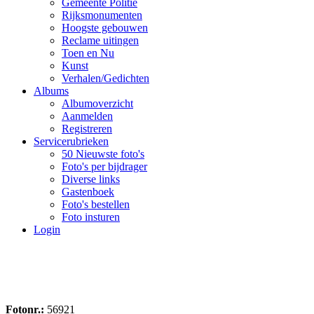
Gemeente Politie
Rijksmonumenten
Hoogste gebouwen
Reclame uitingen
Toen en Nu
Kunst
Verhalen/Gedichten
Albums
Albumoverzicht
Aanmelden
Registreren
Servicerubrieken
50 Nieuwste foto's
Foto's per bijdrager
Diverse links
Gastenboek
Foto's bestellen
Foto insturen
Login
Fotonr.:
56921