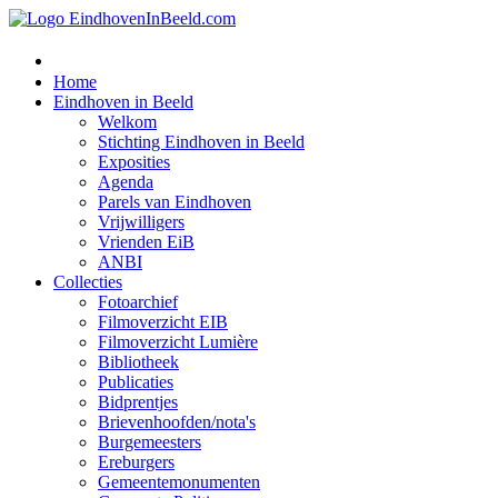
Home
Eindhoven in Beeld
Welkom
Stichting Eindhoven in Beeld
Exposities
Agenda
Parels van Eindhoven
Vrijwilligers
Vrienden EiB
ANBI
Collecties
Fotoarchief
Filmoverzicht EIB
Filmoverzicht Lumière
Bibliotheek
Publicaties
Bidprentjes
Brievenhoofden/nota's
Burgemeesters
Ereburgers
Gemeentemonumenten