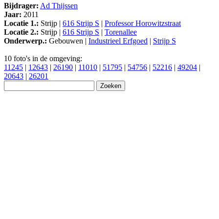
Bijdrager:
Ad Thijssen
Jaar:
2011
Locatie 1.:
Strijp |
616 Strijp S
|
Professor Horowitzstraat
Locatie 2.:
Strijp |
616 Strijp S
|
Torenallee
Onderwerp.:
Gebouwen |
Industrieel Erfgoed
|
Strijp S
10 foto's in de omgeving:
11245
|
12643
|
26190
|
11010
|
51795
|
54756
|
52216
|
49204
|
20643
|
26201