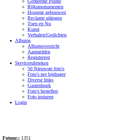
Gemeente Politie
Rijksmonumenten
Hoogste gebouwen
Reclame uitingen
Toen en Nu
Kunst
Verhalen/Gedichten
Albums
Albumoverzicht
Aanmelden
Registreren
Servicerubrieken
50 Nieuwste foto's
Foto's per bijdrager
Diverse links
Gastenboek
Foto's bestellen
Foto insturen
Login
Fotonr.:
1351