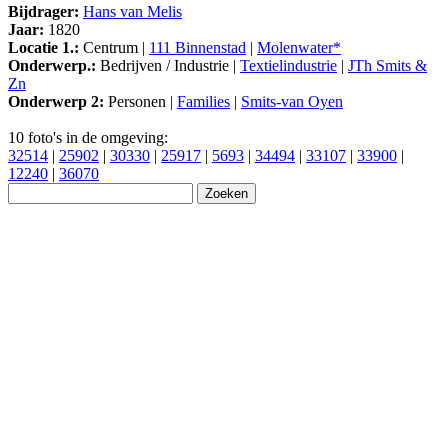
Bijdrager:
Hans van Melis
Jaar:
1820
Locatie 1.:
Centrum |
111 Binnenstad
|
Molenwater*
Onderwerp.:
Bedrijven / Industrie |
Textielindustrie
|
JTh Smits &
Zn
Onderwerp 2:
Personen |
Families
|
Smits-van Oyen
10 foto's in de omgeving:
32514
|
25902
|
30330
|
25917
|
5693
|
34494
|
33107
|
33900
|
12240
|
36070