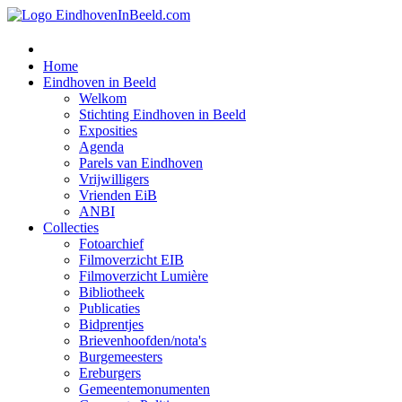
Home
Eindhoven in Beeld
Welkom
Stichting Eindhoven in Beeld
Exposities
Agenda
Parels van Eindhoven
Vrijwilligers
Vrienden EiB
ANBI
Collecties
Fotoarchief
Filmoverzicht EIB
Filmoverzicht Lumière
Bibliotheek
Publicaties
Bidprentjes
Brievenhoofden/nota's
Burgemeesters
Ereburgers
Gemeentemonumenten