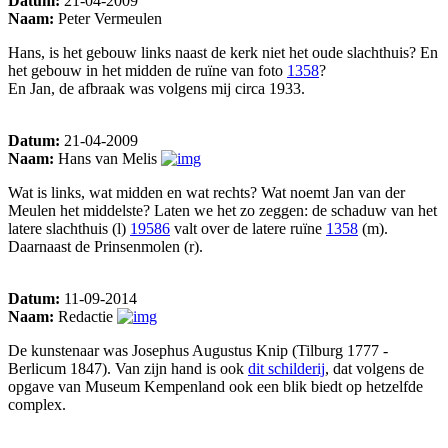
Datum:
21-04-2009
Naam:
Peter Vermeulen
Hans, is het gebouw links naast de kerk niet het oude slachthuis? En
het gebouw in het midden de ruïne van foto
1358
?
En Jan, de afbraak was volgens mij circa 1933.
Datum:
21-04-2009
Naam:
Hans van Melis
Wat is links, wat midden en wat rechts? Wat noemt Jan van der
Meulen het middelste? Laten we het zo zeggen: de schaduw van het
latere slachthuis (l)
19586
valt over de latere ruïne
1358
(m).
Daarnaast de Prinsenmolen (r).
Datum:
11-09-2014
Naam:
Redactie
De kunstenaar was Josephus Augustus Knip (Tilburg 1777 -
Berlicum 1847). Van zijn hand is ook
dit schilderij
, dat volgens de
opgave van Museum Kempenland ook een blik biedt op hetzelfde
complex.