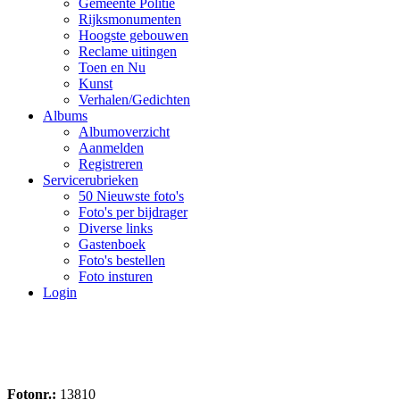
Gemeente Politie
Rijksmonumenten
Hoogste gebouwen
Reclame uitingen
Toen en Nu
Kunst
Verhalen/Gedichten
Albums
Albumoverzicht
Aanmelden
Registreren
Servicerubrieken
50 Nieuwste foto's
Foto's per bijdrager
Diverse links
Gastenboek
Foto's bestellen
Foto insturen
Login
Fotonr.:
13810