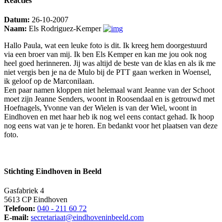
Reacties
Datum:
26-10-2007
Naam:
Els Rodriguez-Kemper
Hallo Paula, wat een leuke foto is dit. Ik kreeg hem doorgestuurd
via een broer van mij. Ik ben Els Kemper en kan me jou ook nog
heel goed herinneren. Jij was altijd de beste van de klas en als ik me
niet vergis ben je na de Mulo bij de PTT gaan werken in Woensel,
ik geloof op de Marconilaan.
Een paar namen kloppen niet helemaal want Jeanne van der Schoot
moet zijn Jeanne Senders, woont in Roosendaal en is getrouwd met
Hoefnagels, Yvonne van der Wielen is van der Wiel, woont in
Eindhoven en met haar heb ik nog wel eens contact gehad. Ik hoop
nog eens wat van je te horen. En bedankt voor het plaatsen van deze
foto.
Stichting Eindhoven in Beeld
Gasfabriek 4
5613 CP Eindhoven
Telefoon:
040 - 211 60 72
E-mail:
secretariaat@eindhoveninbeeld.com