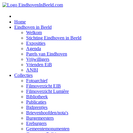
Home
Eindhoven in Beeld
Welkom
Stichting Eindhoven in Beeld
Exposities
Agenda
Parels van Eindhoven
Vrijwilligers
Vrienden EiB
ANBI
Collecties
Fotoarchief
Filmoverzicht EIB
Filmoverzicht Lumière
Bibliotheek
Publicaties
Bidprentjes
Brievenhoofden/nota's
Burgemeesters
Ereburgers
Gemeentemonumenten