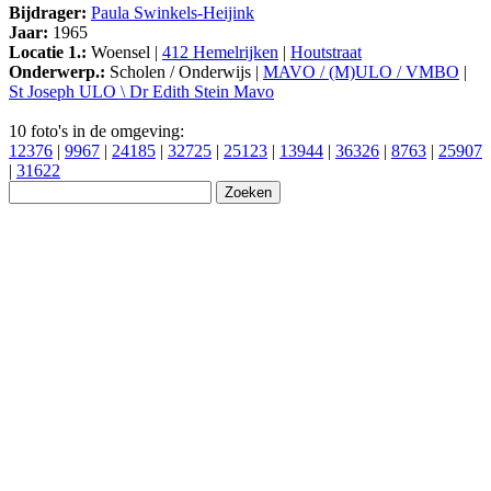
Bijdrager:
Paula Swinkels-Heijink
Jaar:
1965
Locatie 1.:
Woensel |
412 Hemelrijken
|
Houtstraat
Onderwerp.:
Scholen / Onderwijs |
MAVO / (M)ULO / VMBO
|
St Joseph ULO \ Dr Edith Stein Mavo
10 foto's in de omgeving:
12376
|
9967
|
24185
|
32725
|
25123
|
13944
|
36326
|
8763
|
25907
|
31622