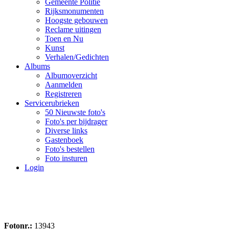
Gemeente Politie
Rijksmonumenten
Hoogste gebouwen
Reclame uitingen
Toen en Nu
Kunst
Verhalen/Gedichten
Albums
Albumoverzicht
Aanmelden
Registreren
Servicerubrieken
50 Nieuwste foto's
Foto's per bijdrager
Diverse links
Gastenboek
Foto's bestellen
Foto insturen
Login
Fotonr.:
13943